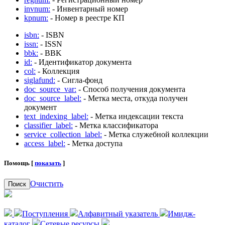
invnum:
- Инвентарный номер
kpnum:
- Номер в реестре КП
isbn:
- ISBN
issn:
- ISSN
bbk:
- BBK
id:
- Идентификатор документа
col:
- Коллекция
siglafund:
- Сигла-фонд
doc_source_var:
- Способ получения документа
doc_source_label:
- Метка места, откуда получен
документ
text_indexing_label:
- Метка индексации текста
classifier_label:
- Метка классификатора
service_collection_label:
- Метка служебной коллекции
access_label:
- Метка доступа
Помощь [
показать
]
Очистить
Поиск
Поступления
Алфавитный указатель
Имидж-
каталог
Сетевые ресурсы