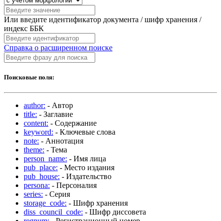
Или введите идентификатор документа / шифр хранения /
индекс ББК
Справка о расширенном поиске
Поисковые поля:
author:
- Автор
title:
- Заглавие
content:
- Содержание
keyword:
- Ключевые слова
note:
- Аннотация
theme:
- Тема
person_name:
- Имя лица
pub_place:
- Место издания
pub_house:
- Издательство
persona:
- Персоналия
series:
- Серия
storage_code:
- Шифр хранения
diss_council_code:
- Шифр диссовета
regnum:
- Регистрационный номер