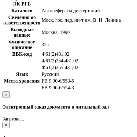
ЭК РГБ
Каталоги
Авторефераты диссертаций
Сведения об
Моск. гос. пед. ин-т им. В. И. Ленина
ответственности
Выходные
Москва, 1990
данные
Физическое
32 с
описание
BBK-код
Ф61(2)481,02
Ф61(2)254-481,02
Ф61(2)255-481,02
Язык
Русский
Места хранения
FB 9 90-6/553-5
FB 9 90-6/554-3
×
Электронный заказ документа в читальный зал
Загрузка...
×