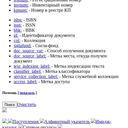
invnum:
- Инвентарный номер
kpnum:
- Номер в реестре КП
isbn:
- ISBN
issn:
- ISSN
bbk:
- BBK
id:
- Идентификатор документа
col:
- Коллекция
siglafund:
- Сигла-фонд
doc_source_var:
- Способ получения документа
doc_source_label:
- Метка места, откуда получен
документ
text_indexing_label:
- Метка индексации текста
classifier_label:
- Метка классификатора
service_collection_label:
- Метка служебной коллекции
access_label:
- Метка доступа
Помощь [
показать
]
Очистить
Поиск
Поступления
Алфавитный указатель
Имидж-
каталог
Сетевые ресурсы