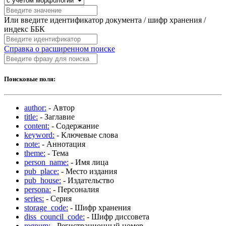
Или введите идентификатор документа / шифр хранения /
индекс ББК
Справка о расширенном поиске
Поисковые поля:
author:
- Автор
title:
- Заглавие
content:
- Содержание
keyword:
- Ключевые слова
note:
- Аннотация
theme:
- Тема
person_name:
- Имя лица
pub_place:
- Место издания
pub_house:
- Издательство
persona:
- Персоналия
series:
- Серия
storage_code:
- Шифр хранения
diss_council_code:
- Шифр диссовета
regnum:
- Регистрационный номер