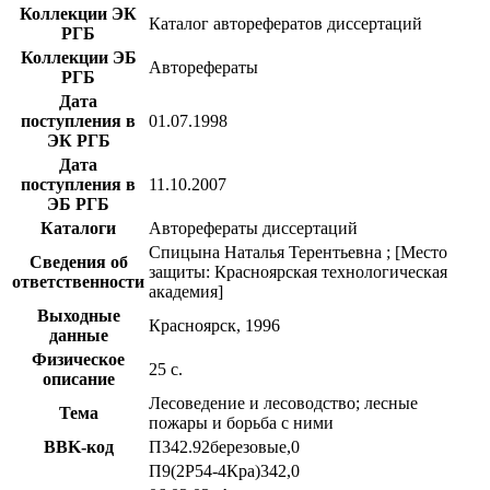
Коллекции ЭК
Каталог авторефератов диссертаций
РГБ
Коллекции ЭБ
Авторефераты
РГБ
Дата
поступления в
01.07.1998
ЭК РГБ
Дата
поступления в
11.10.2007
ЭБ РГБ
Каталоги
Авторефераты диссертаций
Спицына Наталья Терентьевна ; [Место
Сведения об
защиты: Красноярская технологическая
ответственности
академия]
Выходные
Красноярск, 1996
данные
Физическое
25 с.
описание
Лесоведение и лесоводство; лесные
Тема
пожары и борьба с ними
BBK-код
П342.92березовые,0
П9(2Р54-4Кра)342,0