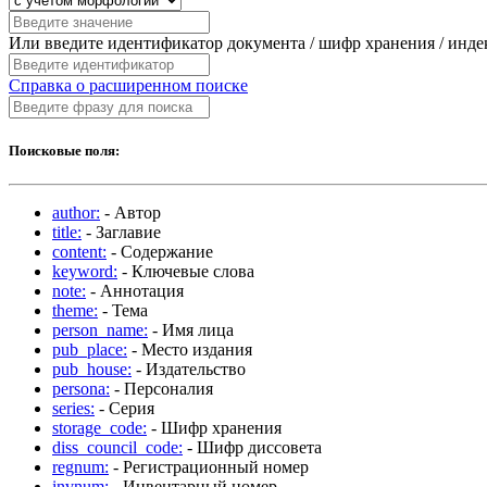
Или введите идентификатор документа / шифр хранения / инд
Справка о расширенном поиске
Поисковые поля:
author:
- Автор
title:
- Заглавие
content:
- Содержание
keyword:
- Ключевые слова
note:
- Аннотация
theme:
- Тема
person_name:
- Имя лица
pub_place:
- Место издания
pub_house:
- Издательство
persona:
- Персоналия
series:
- Серия
storage_code:
- Шифр хранения
diss_council_code:
- Шифр диссовета
regnum:
- Регистрационный номер
invnum:
- Инвентарный номер