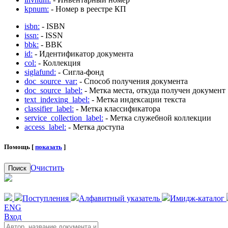
kpnum:
- Номер в реестре КП
isbn:
- ISBN
issn:
- ISSN
bbk:
- BBK
id:
- Идентификатор документа
col:
- Коллекция
siglafund:
- Сигла-фонд
doc_source_var:
- Способ получения документа
doc_source_label:
- Метка места, откуда получен документ
text_indexing_label:
- Метка индексации текста
classifier_label:
- Метка классификатора
service_collection_label:
- Метка служебной коллекции
access_label:
- Метка доступа
Помощь [
показать
]
Очистить
Поиск
Поступления
Алфавитный указатель
Имидж-каталог
ENG
Вход