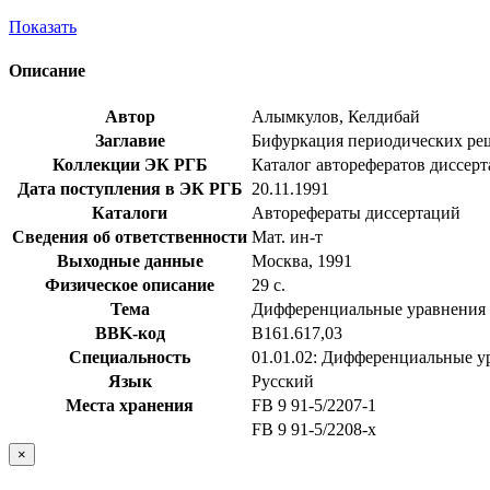
Показать
Описание
Автор
Алымкулов, Келдибай
Заглавие
Бифуркация периодических реше
Коллекции ЭК РГБ
Каталог авторефератов диссер
Дата поступления в ЭК РГБ
20.11.1991
Каталоги
Авторефераты диссертаций
Сведения об ответственности
Мат. ин-т
Выходные данные
Москва, 1991
Физическое описание
29 с.
Тема
Дифференциальные уравнения
BBK-код
В161.617,03
Специальность
01.01.02: Дифференциальные у
Язык
Русский
Места хранения
FB 9 91-5/2207-1
FB 9 91-5/2208-x
×