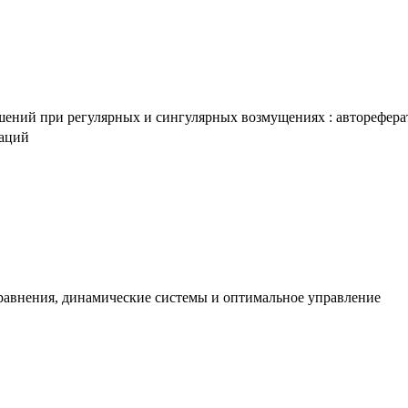
ний при регулярных и сингулярных возмущениях : автореферат ди
таций
равнения, динамические системы и оптимальное управление