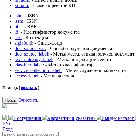
kpnum:
- Номер в реестре КП
isbn:
- ISBN
issn:
- ISSN
bbk:
- BBK
id:
- Идентификатор документа
col:
- Коллекция
siglafund:
- Сигла-фонд
doc_source_var:
- Способ получения документа
doc_source_label:
- Метка места, откуда получен документ
text_indexing_label:
- Метка индексации текста
classifier_label:
- Метка классификатора
service_collection_label:
- Метка служебной коллекции
access_label:
- Метка доступа
Помощь [
показать
]
Очистить
Поиск
Поступления
Алфавитный указатель
Имидж-каталог
ENG
Вход