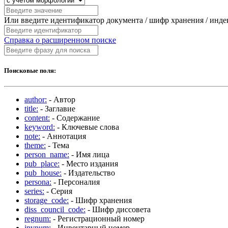
Или введите идентификатор документа / шифр хранения / инд
Справка о расширенном поиске
Поисковые поля:
author:
- Автор
title:
- Заглавие
content:
- Содержание
keyword:
- Ключевые слова
note:
- Аннотация
theme:
- Тема
person_name:
- Имя лица
pub_place:
- Место издания
pub_house:
- Издательство
persona:
- Персоналия
series:
- Серия
storage_code:
- Шифр хранения
diss_council_code:
- Шифр диссовета
regnum:
- Регистрационный номер
invnum:
- Инвентарный номер