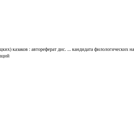
их) казаков : автореферат дис. ... кандидата филологических нау
таций