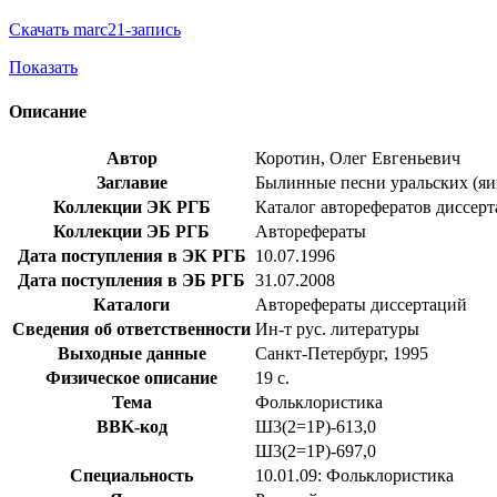
Скачать marc21-запись
Показать
Описание
Автор
Коротин, Олег Евгеньевич
Заглавие
Былинные песни уральских (яицк
Коллекции ЭК РГБ
Каталог авторефератов диссер
Коллекции ЭБ РГБ
Авторефераты
Дата поступления в ЭК РГБ
10.07.1996
Дата поступления в ЭБ РГБ
31.07.2008
Каталоги
Авторефераты диссертаций
Сведения об ответственности
Ин-т рус. литературы
Выходные данные
Санкт-Петербург, 1995
Физическое описание
19 с.
Тема
Фольклористика
BBK-код
Ш3(2=1Р)-613,0
Ш3(2=1Р)-697,0
Специальность
10.01.09: Фольклористика