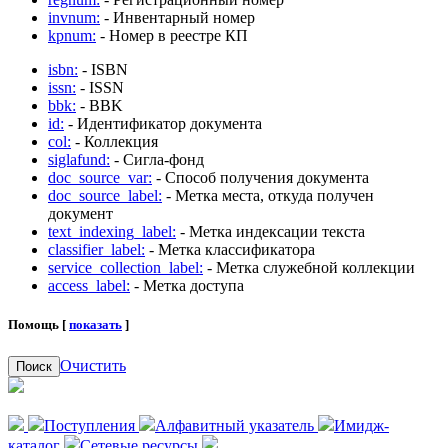
invnum:
- Инвентарный номер
kpnum:
- Номер в реестре КП
isbn:
- ISBN
issn:
- ISSN
bbk:
- BBK
id:
- Идентификатор документа
col:
- Коллекция
siglafund:
- Сигла-фонд
doc_source_var:
- Способ получения документа
doc_source_label:
- Метка места, откуда получен
документ
text_indexing_label:
- Метка индексации текста
classifier_label:
- Метка классификатора
service_collection_label:
- Метка служебной коллекции
access_label:
- Метка доступа
Помощь [
показать
]
Очистить
Поиск
Поступления
Алфавитный указатель
Имидж-
каталог
Сетевые ресурсы