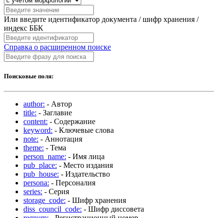
Или введите идентификатор документа / шифр хранения /
индекс ББК
Справка о расширенном поиске
Поисковые поля:
author:
- Автор
title:
- Заглавие
content:
- Содержание
keyword:
- Ключевые слова
note:
- Аннотация
theme:
- Тема
person_name:
- Имя лица
pub_place:
- Место издания
pub_house:
- Издательство
persona:
- Персоналия
series:
- Серия
storage_code:
- Шифр хранения
diss_council_code:
- Шифр диссовета
regnum:
- Регистрационный номер