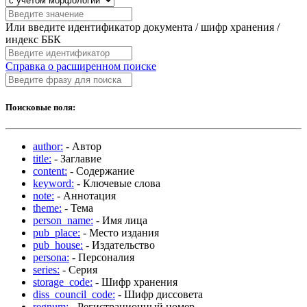
Или введите идентификатор документа / шифр хранения /
индекс ББК
Справка о расширенном поиске
Поисковые поля:
author:
- Автор
title:
- Заглавие
content:
- Содержание
keyword:
- Ключевые слова
note:
- Аннотация
theme:
- Тема
person_name:
- Имя лица
pub_place:
- Место издания
pub_house:
- Издательство
persona:
- Персоналия
series:
- Серия
storage_code:
- Шифр хранения
diss_council_code:
- Шифр диссовета
regnum:
- Регистрационный номер