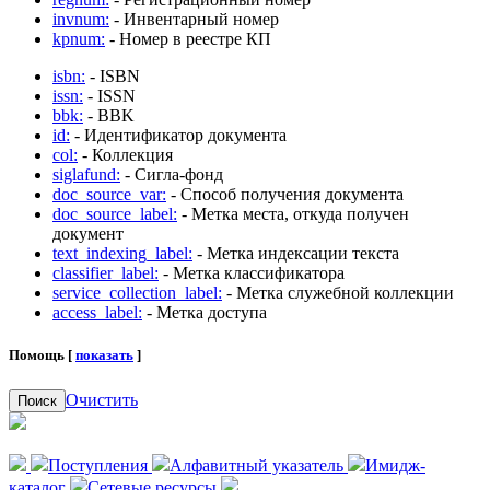
invnum:
- Инвентарный номер
kpnum:
- Номер в реестре КП
isbn:
- ISBN
issn:
- ISSN
bbk:
- BBK
id:
- Идентификатор документа
col:
- Коллекция
siglafund:
- Сигла-фонд
doc_source_var:
- Способ получения документа
doc_source_label:
- Метка места, откуда получен
документ
text_indexing_label:
- Метка индексации текста
classifier_label:
- Метка классификатора
service_collection_label:
- Метка служебной коллекции
access_label:
- Метка доступа
Помощь [
показать
]
Очистить
Поиск
Поступления
Алфавитный указатель
Имидж-
каталог
Сетевые ресурсы