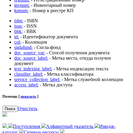
invnum:
- Инвентарный номер
kpnum:
- Номер в реестре КП
isbn:
- ISBN
issn:
- ISSN
bbk:
- BBK
id:
- Идентификатор документа
col:
- Коллекция
siglafund:
- Сигла-фонд
doc_source_var:
- Способ получения документа
doc_source_label:
- Метка места, откуда получен
документ
text_indexing_label:
- Метка индексации текста
classifier_label:
- Метка классификатора
service_collection_label:
- Метка служебной коллекции
access_label:
- Метка доступа
Помощь [
показать
]
Очистить
Поиск
Поступления
Алфавитный указатель
Имидж-
каталог
Сетевые ресурсы