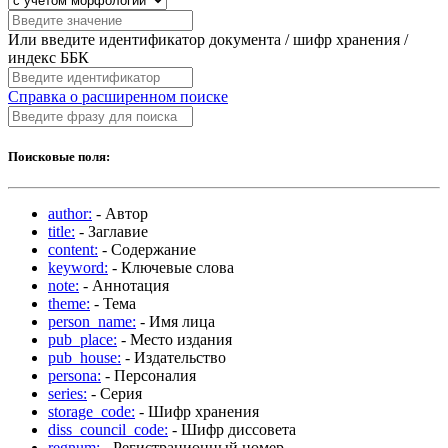
Или введите идентификатор документа / шифр хранения /
индекс ББК
Справка о расширенном поиске
Поисковые поля:
author:
- Автор
title:
- Заглавие
content:
- Содержание
keyword:
- Ключевые слова
note:
- Аннотация
theme:
- Тема
person_name:
- Имя лица
pub_place:
- Место издания
pub_house:
- Издательство
persona:
- Персоналия
series:
- Серия
storage_code:
- Шифр хранения
diss_council_code:
- Шифр диссовета
regnum:
- Регистрационный номер