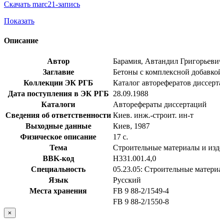
Скачать marc21-запись
Показать
Описание
Автор
Барамия, Автандил Григорьеви
Заглавие
Бетоны с комплексной добавкой 
Коллекции ЭК РГБ
Каталог авторефератов диссер
Дата поступления в ЭК РГБ
28.09.1988
Каталоги
Авторефераты диссертаций
Сведения об ответственности
Киев. инж.-строит. ин-т
Выходные данные
Киев, 1987
Физическое описание
17 с.
Тема
Строительные материалы и изд
BBK-код
Н331.001.4,0
Специальность
05.23.05: Строительные матери
Язык
Русский
Места хранения
FB 9 88-2/1549-4
FB 9 88-2/1550-8
×