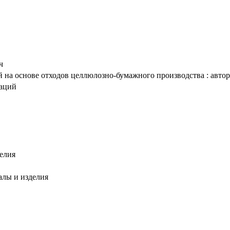
ч
на основе отходов целлюлозно-бумажного производства : автореф
таций
елия
алы и изделия