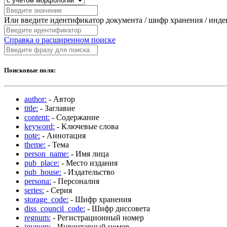
Или введите идентификатор документа / шифр хранения / инд
Справка о расширенном поиске
Поисковые поля:
author:
- Автор
title:
- Заглавие
content:
- Содержание
keyword:
- Ключевые слова
note:
- Аннотация
theme:
- Тема
person_name:
- Имя лица
pub_place:
- Место издания
pub_house:
- Издательство
persona:
- Персоналия
series:
- Серия
storage_code:
- Шифр хранения
diss_council_code:
- Шифр диссовета
regnum:
- Регистрационный номер
invnum:
- Инвентарный номер