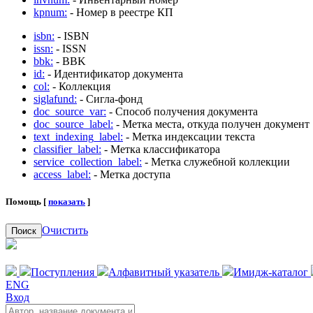
kpnum:
- Номер в реестре КП
isbn:
- ISBN
issn:
- ISSN
bbk:
- BBK
id:
- Идентификатор документа
col:
- Коллекция
siglafund:
- Сигла-фонд
doc_source_var:
- Способ получения документа
doc_source_label:
- Метка места, откуда получен документ
text_indexing_label:
- Метка индексации текста
classifier_label:
- Метка классификатора
service_collection_label:
- Метка служебной коллекции
access_label:
- Метка доступа
Помощь [
показать
]
Очистить
Поиск
Поступления
Алфавитный указатель
Имидж-каталог
ENG
Вход