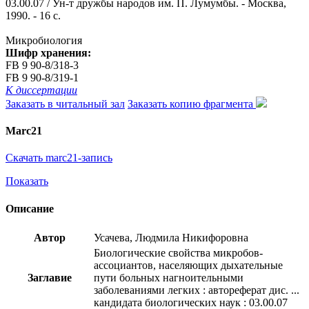
03.00.07 / Ун-т дружбы народов им. П. Лумумбы. - Москва,
1990. - 16 с.
Микробиология
Шифр хранения:
FB 9 90-8/318-3
FB 9 90-8/319-1
К диссертации
Заказать в читальный зал
Заказать копию фрагмента
Marc21
Скачать marc21-запись
Показать
Описание
Автор
Усачева, Людмила Никифоровна
Биологические свойства микробов-
ассоциантов, населяющих дыхательные
Заглавие
пути больных нагноительными
заболеваниями легких : автореферат дис. ...
кандидата биологических наук : 03.00.07