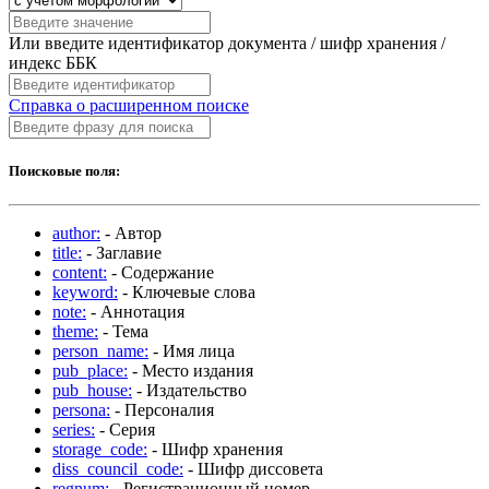
Или введите идентификатор документа / шифр хранения /
индекс ББК
Справка о расширенном поиске
Поисковые поля:
author:
- Автор
title:
- Заглавие
content:
- Содержание
keyword:
- Ключевые слова
note:
- Аннотация
theme:
- Тема
person_name:
- Имя лица
pub_place:
- Место издания
pub_house:
- Издательство
persona:
- Персоналия
series:
- Серия
storage_code:
- Шифр хранения
diss_council_code:
- Шифр диссовета
regnum:
- Регистрационный номер