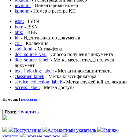
invnum:
- Инвентарный номер
kpnum:
- Номер в реестре КП
isbn:
- ISBN
issn:
- ISSN
bbk:
- BBK
id:
- Идентификатор документа
col:
- Коллекция
siglafund:
- Сигла-фонд
doc_source_var:
- Способ получения документа
doc_source_label:
- Метка места, откуда получен
документ
text_indexing_label:
- Метка индексации текста
classifier_label:
- Метка классификатора
service_collection_label:
- Метка служебной коллекции
access_label:
- Метка доступа
Помощь [
показать
]
Очистить
Поиск
Поступления
Алфавитный указатель
Имидж-
каталог
Сетевые ресурсы