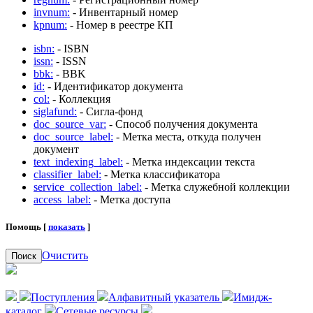
invnum:
- Инвентарный номер
kpnum:
- Номер в реестре КП
isbn:
- ISBN
issn:
- ISSN
bbk:
- BBK
id:
- Идентификатор документа
col:
- Коллекция
siglafund:
- Сигла-фонд
doc_source_var:
- Способ получения документа
doc_source_label:
- Метка места, откуда получен
документ
text_indexing_label:
- Метка индексации текста
classifier_label:
- Метка классификатора
service_collection_label:
- Метка служебной коллекции
access_label:
- Метка доступа
Помощь [
показать
]
Очистить
Поиск
Поступления
Алфавитный указатель
Имидж-
каталог
Сетевые ресурсы