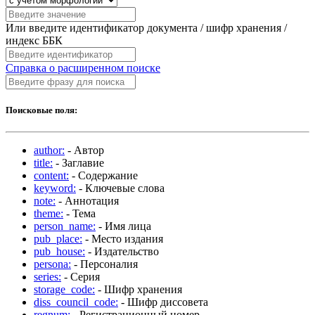
Или введите идентификатор документа / шифр хранения /
индекс ББК
Справка о расширенном поиске
Поисковые поля:
author:
- Автор
title:
- Заглавие
content:
- Содержание
keyword:
- Ключевые слова
note:
- Аннотация
theme:
- Тема
person_name:
- Имя лица
pub_place:
- Место издания
pub_house:
- Издательство
persona:
- Персоналия
series:
- Серия
storage_code:
- Шифр хранения
diss_council_code:
- Шифр диссовета
regnum:
- Регистрационный номер