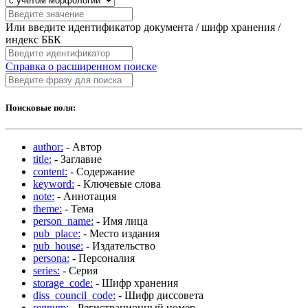
Или введите идентификатор документа / шифр хранения /
индекс ББК
Справка о расширенном поиске
Поисковые поля:
author:
- Автор
title:
- Заглавие
content:
- Содержание
keyword:
- Ключевые слова
note:
- Аннотация
theme:
- Тема
person_name:
- Имя лица
pub_place:
- Место издания
pub_house:
- Издательство
persona:
- Персоналия
series:
- Серия
storage_code:
- Шифр хранения
diss_council_code:
- Шифр диссовета
regnum:
- Регистрационный номер