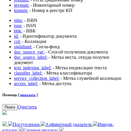
invnum:
- Инвентарный номер
kpnum:
- Номер в реестре КП
isbn:
- ISBN
issn:
- ISSN
bbk:
- BBK
id:
- Идентификатор документа
col:
- Коллекция
siglafund:
- Сигла-фонд
doc_source_var:
- Способ получения документа
doc_source_label:
- Метка места, откуда получен
документ
text_indexing_label:
- Метка индексации текста
classifier_label:
- Метка классификатора
service_collection_label:
- Метка служебной коллекции
access_label:
- Метка доступа
Помощь [
показать
]
Очистить
Поиск
Поступления
Алфавитный указатель
Имидж-
каталог
Сетевые ресурсы