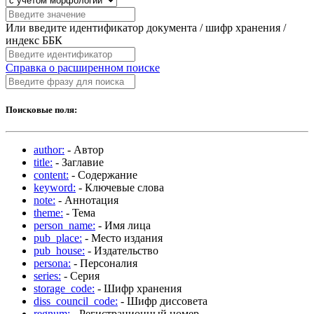
Или введите идентификатор документа / шифр хранения /
индекс ББК
Справка о расширенном поиске
Поисковые поля:
author:
- Автор
title:
- Заглавие
content:
- Содержание
keyword:
- Ключевые слова
note:
- Аннотация
theme:
- Тема
person_name:
- Имя лица
pub_place:
- Место издания
pub_house:
- Издательство
persona:
- Персоналия
series:
- Серия
storage_code:
- Шифр хранения
diss_council_code:
- Шифр диссовета
regnum:
- Регистрационный номер