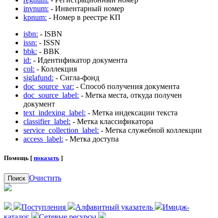
invnum:
- Инвентарный номер
kpnum:
- Номер в реестре КП
isbn:
- ISBN
issn:
- ISSN
bbk:
- BBK
id:
- Идентификатор документа
col:
- Коллекция
siglafund:
- Сигла-фонд
doc_source_var:
- Способ получения документа
doc_source_label:
- Метка места, откуда получен
документ
text_indexing_label:
- Метка индексации текста
classifier_label:
- Метка классификатора
service_collection_label:
- Метка служебной коллекции
access_label:
- Метка доступа
Помощь [
показать
]
Очистить
Поиск
Поступления
Алфавитный указатель
Имидж-
каталог
Сетевые ресурсы