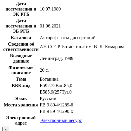
Дата
поступления в
10.07.1989
ЭК РГБ
Дата
поступления в
01.06.2021
ЭБ РГБ
Каталоги
Авторефераты диссертаций
Сведения об
АН СССР. Ботан. ин-т им. В. Л. Комарова
ответственности
Выходные
Ленинград, 1989
данные
Физическое
20 с.
описание
Тема
Ботаника
BBK-код
Е592.72Bor-85,0
Е585.9(257Ту),0
Язык
Русский
Места хранения
FB 9 89-4/1289-6
FB 9 89-4/1290-x
Электронный
Электронный ресурс
адрес
×