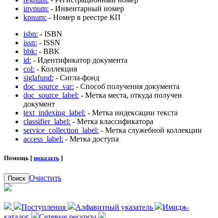
invnum:
- Инвентарный номер
kpnum:
- Номер в реестре КП
isbn:
- ISBN
issn:
- ISSN
bbk:
- BBK
id:
- Идентификатор документа
col:
- Коллекция
siglafund:
- Сигла-фонд
doc_source_var:
- Способ получения документа
doc_source_label:
- Метка места, откуда получен
документ
text_indexing_label:
- Метка индексации текста
classifier_label:
- Метка классификатора
service_collection_label:
- Метка служебной коллекции
access_label:
- Метка доступа
Помощь [
показать
]
Очистить
Поиск
Поступления
Алфавитный указатель
Имидж-
каталог
Сетевые ресурсы