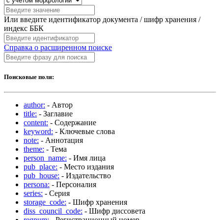
Или введите идентификатор документа / шифр хранения /
индекс ББК
Справка о расширенном поиске
Поисковые поля:
author:
- Автор
title:
- Заглавие
content:
- Содержание
keyword:
- Ключевые слова
note:
- Аннотация
theme:
- Тема
person_name:
- Имя лица
pub_place:
- Место издания
pub_house:
- Издательство
persona:
- Персоналия
series:
- Серия
storage_code:
- Шифр хранения
diss_council_code:
- Шифр диссовета
regnum:
- Регистрационный номер