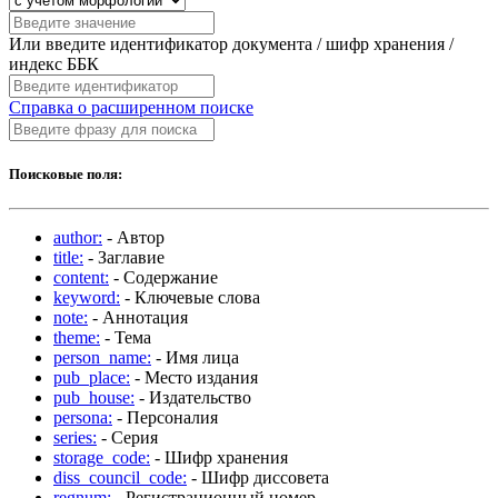
Или введите идентификатор документа / шифр хранения /
индекс ББК
Справка о расширенном поиске
Поисковые поля:
author:
- Автор
title:
- Заглавие
content:
- Содержание
keyword:
- Ключевые слова
note:
- Аннотация
theme:
- Тема
person_name:
- Имя лица
pub_place:
- Место издания
pub_house:
- Издательство
persona:
- Персоналия
series:
- Серия
storage_code:
- Шифр хранения
diss_council_code:
- Шифр диссовета
regnum:
- Регистрационный номер