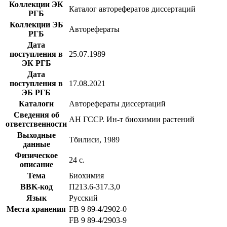
Коллекции ЭК
Каталог авторефератов диссертаций
РГБ
Коллекции ЭБ
Авторефераты
РГБ
Дата
поступления в
25.07.1989
ЭК РГБ
Дата
поступления в
17.08.2021
ЭБ РГБ
Каталоги
Авторефераты диссертаций
Сведения об
АН ГССР. Ин-т биохимии растений
ответственности
Выходные
Тбилиси, 1989
данные
Физическое
24 с.
описание
Тема
Биохимия
BBK-код
П213.6-317.3,0
Язык
Русский
Места хранения
FB 9 89-4/2902-0
FB 9 89-4/2903-9