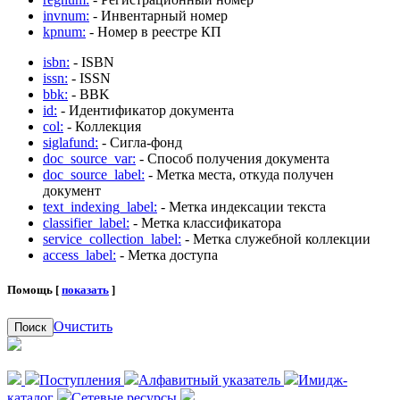
invnum:
- Инвентарный номер
kpnum:
- Номер в реестре КП
isbn:
- ISBN
issn:
- ISSN
bbk:
- BBK
id:
- Идентификатор документа
col:
- Коллекция
siglafund:
- Сигла-фонд
doc_source_var:
- Способ получения документа
doc_source_label:
- Метка места, откуда получен
документ
text_indexing_label:
- Метка индексации текста
classifier_label:
- Метка классификатора
service_collection_label:
- Метка служебной коллекции
access_label:
- Метка доступа
Помощь [
показать
]
Очистить
Поиск
Поступления
Алфавитный указатель
Имидж-
каталог
Сетевые ресурсы