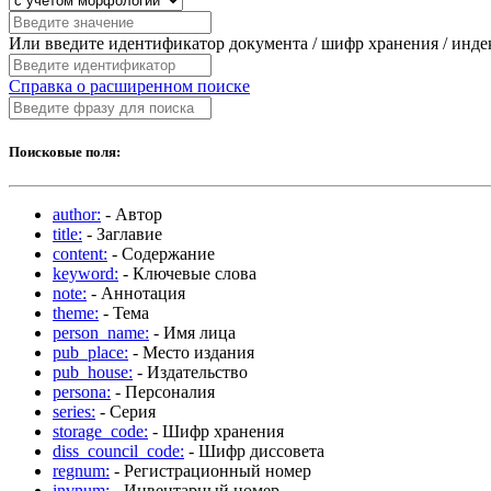
Или введите идентификатор документа / шифр хранения / инд
Справка о расширенном поиске
Поисковые поля:
author:
- Автор
title:
- Заглавие
content:
- Содержание
keyword:
- Ключевые слова
note:
- Аннотация
theme:
- Тема
person_name:
- Имя лица
pub_place:
- Место издания
pub_house:
- Издательство
persona:
- Персоналия
series:
- Серия
storage_code:
- Шифр хранения
diss_council_code:
- Шифр диссовета
regnum:
- Регистрационный номер
invnum:
- Инвентарный номер