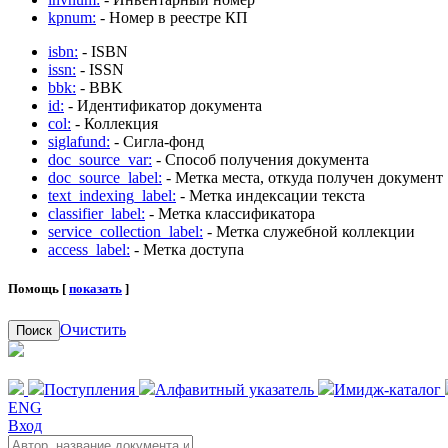
kpnum:
- Номер в реестре КП
isbn:
- ISBN
issn:
- ISSN
bbk:
- BBK
id:
- Идентификатор документа
col:
- Коллекция
siglafund:
- Сигла-фонд
doc_source_var:
- Способ получения документа
doc_source_label:
- Метка места, откуда получен документ
text_indexing_label:
- Метка индексации текста
classifier_label:
- Метка классификатора
service_collection_label:
- Метка служебной коллекции
access_label:
- Метка доступа
Помощь [
показать
]
Очистить
Поиск
Поступления
Алфавитный указатель
Имидж-каталог
ENG
Вход