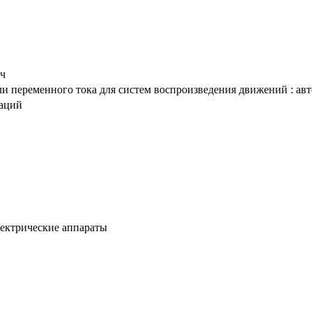
ич
 переменного тока для систем воспроизведения движений : авторе
таций
лектрические аппараты