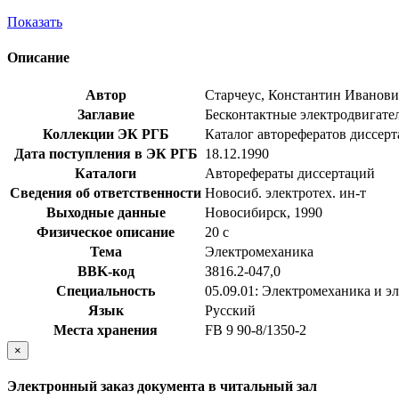
Показать
Описание
Автор
Старчеус, Константин Иванов
Заглавие
Бесконтактные электродвигатели
Коллекции ЭК РГБ
Каталог авторефератов диссер
Дата поступления в ЭК РГБ
18.12.1990
Каталоги
Авторефераты диссертаций
Сведения об ответственности
Новосиб. электротех. ин-т
Выходные данные
Новосибирск, 1990
Физическое описание
20 с
Тема
Электромеханика
BBK-код
З816.2-047,0
Специальность
05.09.01: Электромеханика и э
Язык
Русский
Места хранения
FB 9 90-8/1350-2
×
Электронный заказ документа в читальный зал