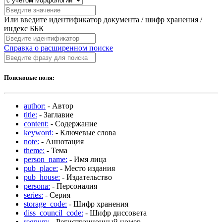
Или введите идентификатор документа / шифр хранения /
индекс ББК
Справка о расширенном поиске
Поисковые поля:
author:
- Автор
title:
- Заглавие
content:
- Содержание
keyword:
- Ключевые слова
note:
- Аннотация
theme:
- Тема
person_name:
- Имя лица
pub_place:
- Место издания
pub_house:
- Издательство
persona:
- Персоналия
series:
- Серия
storage_code:
- Шифр хранения
diss_council_code:
- Шифр диссовета
regnum:
- Регистрационный номер