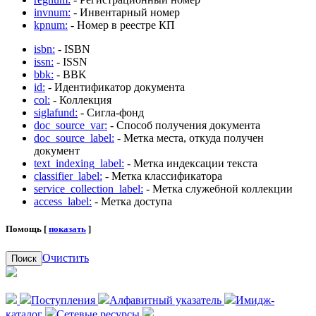
invnum:
- Инвентарный номер
kpnum:
- Номер в реестре КП
isbn:
- ISBN
issn:
- ISSN
bbk:
- BBK
id:
- Идентификатор документа
col:
- Коллекция
siglafund:
- Сигла-фонд
doc_source_var:
- Способ получения документа
doc_source_label:
- Метка места, откуда получен
документ
text_indexing_label:
- Метка индексации текста
classifier_label:
- Метка классификатора
service_collection_label:
- Метка служебной коллекции
access_label:
- Метка доступа
Помощь [
показать
]
Очистить
Поиск
Поступления
Алфавитный указатель
Имидж-
каталог
Сетевые ресурсы