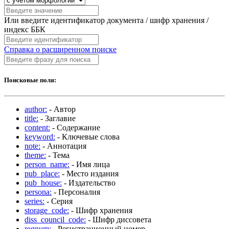
Или введите идентификатор документа / шифр хранения /
индекс ББК
Справка о расширенном поиске
Поисковые поля:
author:
- Автор
title:
- Заглавие
content:
- Содержание
keyword:
- Ключевые слова
note:
- Аннотация
theme:
- Тема
person_name:
- Имя лица
pub_place:
- Место издания
pub_house:
- Издательство
persona:
- Персоналия
series:
- Серия
storage_code:
- Шифр хранения
diss_council_code:
- Шифр диссовета
regnum:
- Регистрационный номер