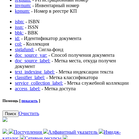
invnum:
- Инвентарный номер
kpnum:
- Номер в реестре КП
isbn:
- ISBN
issn:
- ISSN
bbk:
- BBK
id:
- Идентификатор документа
col:
- Коллекция
siglafund:
- Сигла-фонд
doc_source_var:
- Способ получения документа
doc_source_label:
- Метка места, откуда получен
документ
text_indexing_label:
- Метка индексации текста
classifier_label:
- Метка классификатора
service_collection_label:
- Метка служебной коллекции
access_label:
- Метка доступа
Помощь [
показать
]
Очистить
Поиск
Поступления
Алфавитный указатель
Имидж-
каталог
Сетевые ресурсы