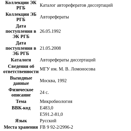
Коллекции ЭК
Каталог авторефератов диссертаций
РГБ
Коллекции ЭБ
Авторефераты
РГБ
Дата
поступления в
26.05.1992
ЭК РГБ
Дата
поступления в
21.05.2008
ЭБ РГБ
Каталоги
Авторефераты диссертаций
Сведения об
МГУ им. М. В. Ломоносова
ответственности
Выходные
Москва, 1992
данные
Физическое
24 с.
описание
Тема
Микробиология
BBK-код
Е483,0
Е591.2-81,0
Язык
Русский
Места хранения
FB 9 92-2/2996-2