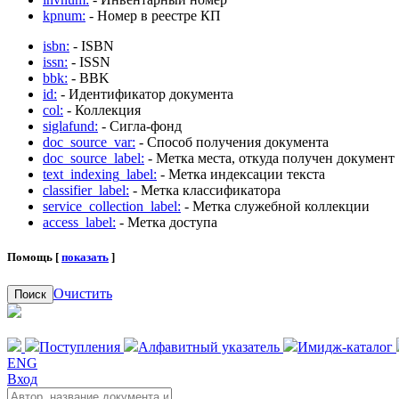
kpnum:
- Номер в реестре КП
isbn:
- ISBN
issn:
- ISSN
bbk:
- BBK
id:
- Идентификатор документа
col:
- Коллекция
siglafund:
- Сигла-фонд
doc_source_var:
- Способ получения документа
doc_source_label:
- Метка места, откуда получен документ
text_indexing_label:
- Метка индексации текста
classifier_label:
- Метка классификатора
service_collection_label:
- Метка служебной коллекции
access_label:
- Метка доступа
Помощь [
показать
]
Очистить
Поиск
Поступления
Алфавитный указатель
Имидж-каталог
ENG
Вход