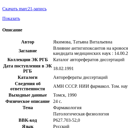
Скачать marc21-запись
Показать
Описание
Автор
Якимова, Татьяна Витальевна
Влияние антигипоксантов на кровосна
Заглавие
кандидата медицинских наук : 14.00.2
Коллекции ЭК РГБ
Каталог авторефератов диссертаций
Дата поступления в ЭК
18.02.1991
РГБ
Каталоги
Авторефераты диссертаций
Сведения об
АМН СССР. НИИ фармакол. Том. науч
ответственности
Выходные данные
Томск, 1990
Физическое описание
24 с.
Тема
Фармакология
Патологическая физиология
BBK-код
Р627.703-52,0
Язык
Русский