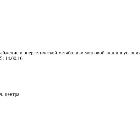
бжение и энергетической метаболизм мозговой ткани в условиях
5; 14.00.16
. центра