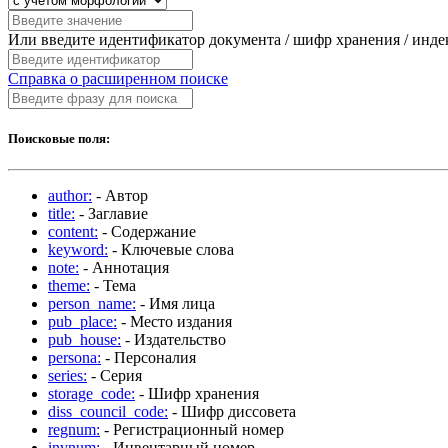
Или введите идентификатор документа / шифр хранения / инд
Справка о расширенном поиске
Поисковые поля:
author:
- Автор
title:
- Заглавие
content:
- Содержание
keyword:
- Ключевые слова
note:
- Аннотация
theme:
- Тема
person_name:
- Имя лица
pub_place:
- Место издания
pub_house:
- Издательство
persona:
- Персоналия
series:
- Серия
storage_code:
- Шифр хранения
diss_council_code:
- Шифр диссовета
regnum:
- Регистрационный номер
invnum:
- Инвентарный номер