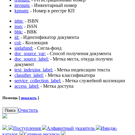
invnum:
- Инвентарный номер
kpnum:
- Номер в реестре КП
isbn:
- ISBN
issn:
- ISSN
bbk:
- BBK
id:
- Идентификатор документа
col:
- Коллекция
siglafund:
- Сигла-фонд
doc_source_var:
- Способ получения документа
doc_source_label:
- Метка места, откуда получен
документ
text_indexing_label:
- Метка индексации текста
classifier_label:
- Метка классификатора
service_collection_label:
- Метка служебной коллекции
access_label:
- Метка доступа
Помощь [
показать
]
Очистить
Поиск
Поступления
Алфавитный указатель
Имидж-
каталог
Сетевые ресурсы