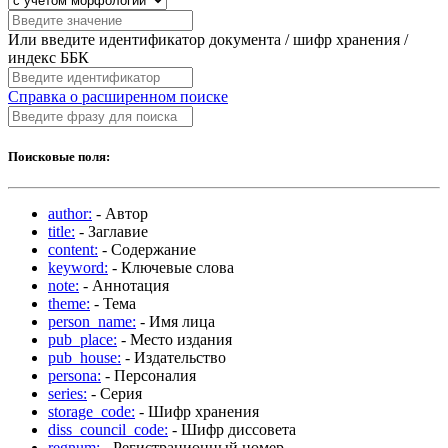
Или введите идентификатор документа / шифр хранения /
индекс ББК
Справка о расширенном поиске
Поисковые поля:
author:
- Автор
title:
- Заглавие
content:
- Содержание
keyword:
- Ключевые слова
note:
- Аннотация
theme:
- Тема
person_name:
- Имя лица
pub_place:
- Место издания
pub_house:
- Издательство
persona:
- Персоналия
series:
- Серия
storage_code:
- Шифр хранения
diss_council_code:
- Шифр диссовета
regnum:
- Регистрационный номер