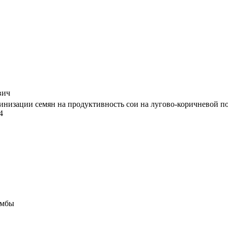
вич
низации семян на продуктивность сои на лугово-коричневой почв
4
умбы