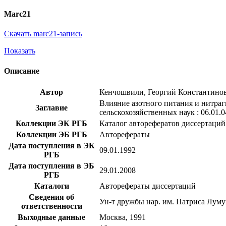
Marc21
Скачать marc21-запись
Показать
Описание
Автор
Кенчошвили, Георгий Константино
Влияние азотного питания и нитраги
Заглавие
сельскохозяйственных наук : 06.01.0
Коллекции ЭК РГБ
Каталог авторефератов диссертаций
Коллекции ЭБ РГБ
Авторефераты
Дата поступления в ЭК
09.01.1992
РГБ
Дата поступления в ЭБ
29.01.2008
РГБ
Каталоги
Авторефераты диссертаций
Сведения об
Ун-т дружбы нар. им. Патриса Лум
ответственности
Выходные данные
Москва, 1991