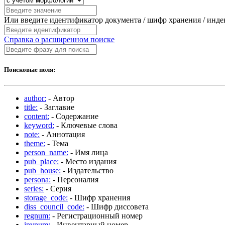
Или введите идентификатор документа / шифр хранения / инд
Справка о расширенном поиске
Поисковые поля:
author:
- Автор
title:
- Заглавие
content:
- Содержание
keyword:
- Ключевые слова
note:
- Аннотация
theme:
- Тема
person_name:
- Имя лица
pub_place:
- Место издания
pub_house:
- Издательство
persona:
- Персоналия
series:
- Серия
storage_code:
- Шифр хранения
diss_council_code:
- Шифр диссовета
regnum:
- Регистрационный номер
invnum:
- Инвентарный номер