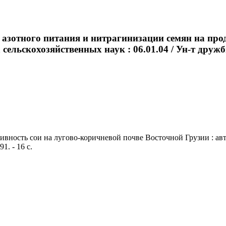
азотного питания и нитрагинизации семян на про
а сельскохозяйственных наук : 06.01.04 / Ун-т друж
ность сои на лугово-коричневой почве Восточной Грузии : автор
1. - 16 с.