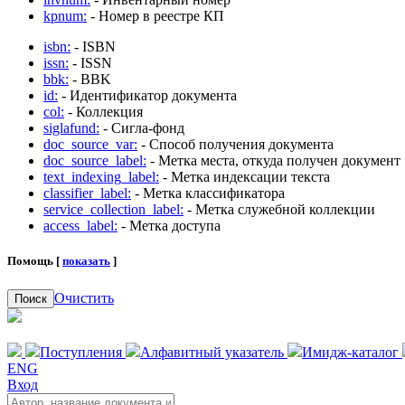
kpnum:
- Номер в реестре КП
isbn:
- ISBN
issn:
- ISSN
bbk:
- BBK
id:
- Идентификатор документа
col:
- Коллекция
siglafund:
- Сигла-фонд
doc_source_var:
- Способ получения документа
doc_source_label:
- Метка места, откуда получен документ
text_indexing_label:
- Метка индексации текста
classifier_label:
- Метка классификатора
service_collection_label:
- Метка служебной коллекции
access_label:
- Метка доступа
Помощь [
показать
]
Очистить
Поиск
Поступления
Алфавитный указатель
Имидж-каталог
ENG
Вход