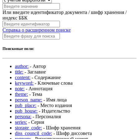
Или введите идентификатор документа / шифр хранения /
индекс ББК
Справка о расширенном поиске
Поисковые поля:
author:
- Автор
title:
- Заглавие
content:
- Содержание
keyword:
- Ключевые слова
note:
- Аннотация
theme:
- Тема
person_name:
- Имя лица
pub_place:
- Место издания
pub_house:
- Издательство
persona:
- Персоналия
series:
- Серия
storage_code:
- Шифр хранения
diss_council_code:
- Шифр диссовета
regnum:
- Регистрационный номер