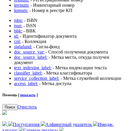
invnum:
- Инвентарный номер
kpnum:
- Номер в реестре КП
isbn:
- ISBN
issn:
- ISSN
bbk:
- BBK
id:
- Идентификатор документа
col:
- Коллекция
siglafund:
- Сигла-фонд
doc_source_var:
- Способ получения документа
doc_source_label:
- Метка места, откуда получен
документ
text_indexing_label:
- Метка индексации текста
classifier_label:
- Метка классификатора
service_collection_label:
- Метка служебной коллекции
access_label:
- Метка доступа
Помощь [
показать
]
Очистить
Поиск
Поступления
Алфавитный указатель
Имидж-
каталог
Сетевые ресурсы