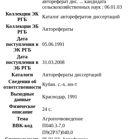
автореферат дис. ... кандидата
сельскохозяйственных наук : 06.01.03
Коллекции ЭК
Каталог авторефератов диссертаций
РГБ
Коллекции ЭБ
Авторефераты
РГБ
Дата
поступления в
05.06.1991
ЭК РГБ
Дата
поступления в
31.03.2008
ЭБ РГБ
Каталоги
Авторефераты диссертаций
Сведения об
Кубан. с.-х. ин-т
ответственности
Выходные
Краснодар, 1991
данные
Физическое
24 с.
описание
Тема
Агропочвоведение
BBK-код
П040.3-7,0
П9(2Р37)040,0