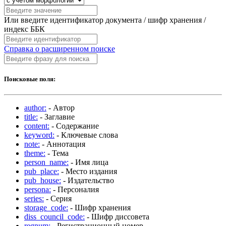
Или введите идентификатор документа / шифр хранения /
индекс ББК
Справка о расширенном поиске
Поисковые поля:
author:
- Автор
title:
- Заглавие
content:
- Содержание
keyword:
- Ключевые слова
note:
- Аннотация
theme:
- Тема
person_name:
- Имя лица
pub_place:
- Место издания
pub_house:
- Издательство
persona:
- Персоналия
series:
- Серия
storage_code:
- Шифр хранения
diss_council_code:
- Шифр диссовета
regnum:
- Регистрационный номер