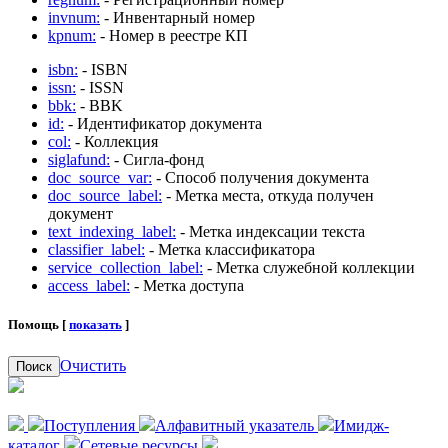
invnum:
- Инвентарный номер
kpnum:
- Номер в реестре КП
isbn:
- ISBN
issn:
- ISSN
bbk:
- BBK
id:
- Идентификатор документа
col:
- Коллекция
siglafund:
- Сигла-фонд
doc_source_var:
- Способ получения документа
doc_source_label:
- Метка места, откуда получен
документ
text_indexing_label:
- Метка индексации текста
classifier_label:
- Метка классификатора
service_collection_label:
- Метка служебной коллекции
access_label:
- Метка доступа
Помощь [
показать
]
Очистить
Поиск
Поступления
Алфавитный указатель
Имидж-
каталог
Сетевые ресурсы