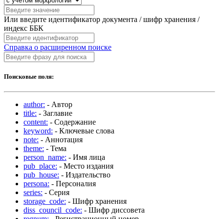
Или введите идентификатор документа / шифр хранения /
индекс ББК
Справка о расширенном поиске
Поисковые поля:
author:
- Автор
title:
- Заглавие
content:
- Содержание
keyword:
- Ключевые слова
note:
- Аннотация
theme:
- Тема
person_name:
- Имя лица
pub_place:
- Место издания
pub_house:
- Издательство
persona:
- Персоналия
series:
- Серия
storage_code:
- Шифр хранения
diss_council_code:
- Шифр диссовета
regnum:
- Регистрационный номер