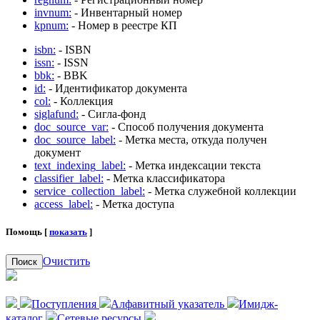
invnum:
- Инвентарный номер
kpnum:
- Номер в реестре КП
isbn:
- ISBN
issn:
- ISSN
bbk:
- BBK
id:
- Идентификатор документа
col:
- Коллекция
siglafund:
- Сигла-фонд
doc_source_var:
- Способ получения документа
doc_source_label:
- Метка места, откуда получен
документ
text_indexing_label:
- Метка индексации текста
classifier_label:
- Метка классификатора
service_collection_label:
- Метка служебной коллекции
access_label:
- Метка доступа
Помощь [
показать
]
Очистить
Поиск
Поступления
Алфавитный указатель
Имидж-
каталог
Сетевые ресурсы