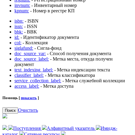
invnum:
- Инвентарный номер
kpnum:
- Номер в реестре КП
isbn:
- ISBN
issn:
- ISSN
bbk:
- BBK
id:
- Идентификатор документа
col:
- Коллекция
siglafund:
- Сигла-фонд
doc_source_var:
- Способ получения документа
doc_source_label:
- Метка места, откуда получен
документ
text_indexing_label:
- Метка индексации текста
classifier_label:
- Метка классификатора
service_collection_label:
- Метка служебной коллекции
access_label:
- Метка доступа
Помощь [
показать
]
Очистить
Поиск
Поступления
Алфавитный указатель
Имидж-
каталог
Сетевые ресурсы