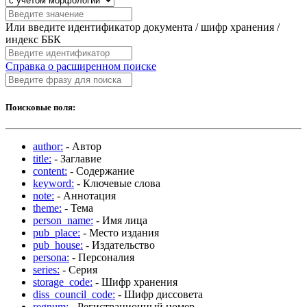
Или введите идентификатор документа / шифр хранения /
индекс ББК
Справка о расширенном поиске
Поисковые поля:
author:
- Автор
title:
- Заглавие
content:
- Содержание
keyword:
- Ключевые слова
note:
- Аннотация
theme:
- Тема
person_name:
- Имя лица
pub_place:
- Место издания
pub_house:
- Издательство
persona:
- Персоналия
series:
- Серия
storage_code:
- Шифр хранения
diss_council_code:
- Шифр диссовета
regnum:
- Регистрационный номер