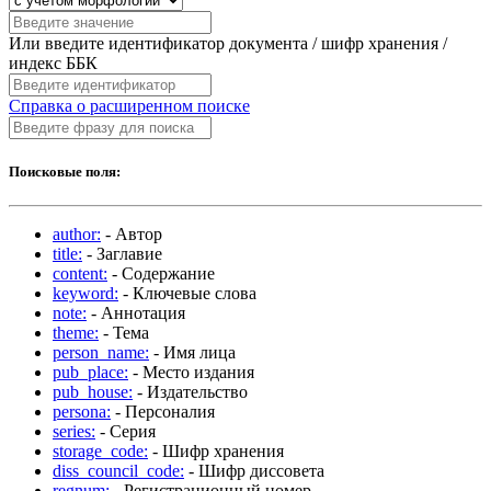
Или введите идентификатор документа / шифр хранения /
индекс ББК
Справка о расширенном поиске
Поисковые поля:
author:
- Автор
title:
- Заглавие
content:
- Содержание
keyword:
- Ключевые слова
note:
- Аннотация
theme:
- Тема
person_name:
- Имя лица
pub_place:
- Место издания
pub_house:
- Издательство
persona:
- Персоналия
series:
- Серия
storage_code:
- Шифр хранения
diss_council_code:
- Шифр диссовета
regnum:
- Регистрационный номер