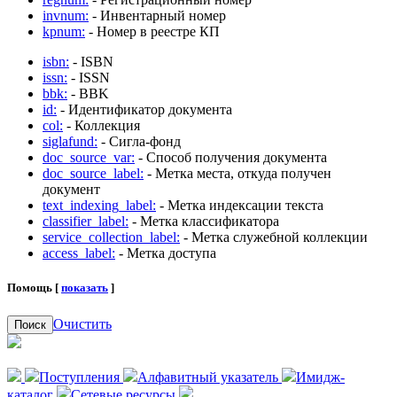
invnum:
- Инвентарный номер
kpnum:
- Номер в реестре КП
isbn:
- ISBN
issn:
- ISSN
bbk:
- BBK
id:
- Идентификатор документа
col:
- Коллекция
siglafund:
- Сигла-фонд
doc_source_var:
- Способ получения документа
doc_source_label:
- Метка места, откуда получен
документ
text_indexing_label:
- Метка индексации текста
classifier_label:
- Метка классификатора
service_collection_label:
- Метка служебной коллекции
access_label:
- Метка доступа
Помощь [
показать
]
Очистить
Поиск
Поступления
Алфавитный указатель
Имидж-
каталог
Сетевые ресурсы