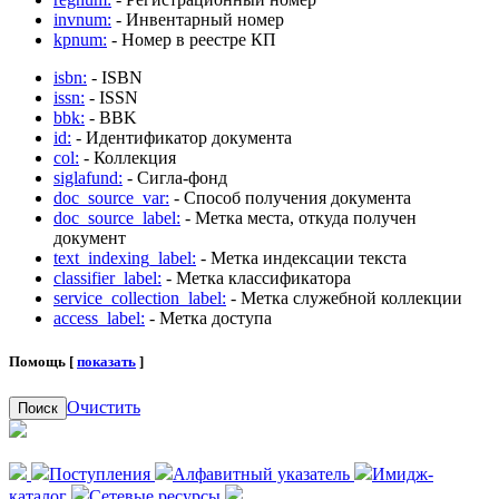
invnum:
- Инвентарный номер
kpnum:
- Номер в реестре КП
isbn:
- ISBN
issn:
- ISSN
bbk:
- BBK
id:
- Идентификатор документа
col:
- Коллекция
siglafund:
- Сигла-фонд
doc_source_var:
- Способ получения документа
doc_source_label:
- Метка места, откуда получен
документ
text_indexing_label:
- Метка индексации текста
classifier_label:
- Метка классификатора
service_collection_label:
- Метка служебной коллекции
access_label:
- Метка доступа
Помощь [
показать
]
Очистить
Поиск
Поступления
Алфавитный указатель
Имидж-
каталог
Сетевые ресурсы