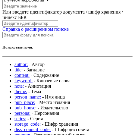
Или введите идентификатор документа / шифр хранения /
индекс ББК
Справка о расширенном поиске
Поисковые поля:
author:
- Автор
title:
- Заглавие
content:
- Содержание
keyword:
- Ключевые слова
note:
- Аннотация
theme:
- Тема
person_name:
- Имя лица
pub_place:
- Место издания
pub_house:
- Издательство
persona:
- Персоналия
series:
- Серия
storage_code:
- Шифр хранения
diss_council_code:
- Шифр диссовета
regnum:
- Регистрационный номер