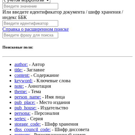
Или введите идентификатор документа / шифр хранения /
индекс ББК
Справка о расширенном поиске
Поисковые поля:
author:
- Автор
title:
- Заглавие
content:
- Содержание
keyword:
- Ключевые слова
note:
- Аннотация
theme:
- Тема
person_name:
- Имя лица
pub_place:
- Место издания
pub_house:
- Издательство
persona:
- Персоналия
series:
- Серия
storage_code:
- Шифр хранения
diss_council_code:
- Шифр диссовета
regnum:
- Регистрационный номер