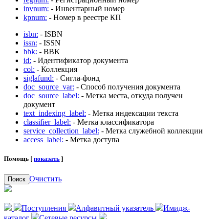
invnum:
- Инвентарный номер
kpnum:
- Номер в реестре КП
isbn:
- ISBN
issn:
- ISSN
bbk:
- BBK
id:
- Идентификатор документа
col:
- Коллекция
siglafund:
- Сигла-фонд
doc_source_var:
- Способ получения документа
doc_source_label:
- Метка места, откуда получен
документ
text_indexing_label:
- Метка индексации текста
classifier_label:
- Метка классификатора
service_collection_label:
- Метка служебной коллекции
access_label:
- Метка доступа
Помощь [
показать
]
Очистить
Поиск
Поступления
Алфавитный указатель
Имидж-
каталог
Сетевые ресурсы