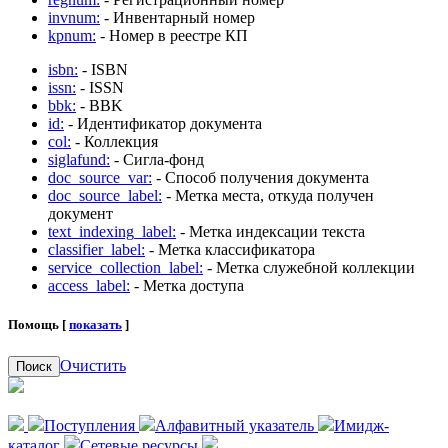
invnum:
- Инвентарный номер
kpnum:
- Номер в реестре КП
isbn:
- ISBN
issn:
- ISSN
bbk:
- BBK
id:
- Идентификатор документа
col:
- Коллекция
siglafund:
- Сигла-фонд
doc_source_var:
- Способ получения документа
doc_source_label:
- Метка места, откуда получен
документ
text_indexing_label:
- Метка индексации текста
classifier_label:
- Метка классификатора
service_collection_label:
- Метка служебной коллекции
access_label:
- Метка доступа
Помощь [
показать
]
Очистить
Поиск
Поступления
Алфавитный указатель
Имидж-
каталог
Сетевые ресурсы