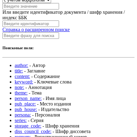
Или введите идентификатор документа / шифр хранения /
индекс ББК
Справка о расширенном поиске
Поисковые поля:
author:
- Автор
title:
- Заглавие
content:
- Содержание
keyword:
- Ключевые слова
note:
- Аннотация
theme:
- Тема
person_name:
- Имя лица
pub_place:
- Место издания
pub_house:
- Издательство
persona:
- Персоналия
series:
- Серия
storage_code:
- Шифр хранения
diss_council_code:
- Шифр диссовета
regnum:
- Регистрационный номер