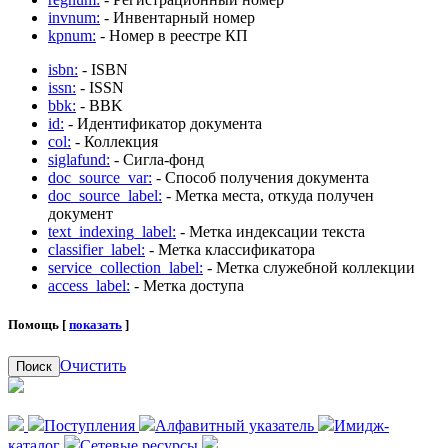
invnum:
- Инвентарный номер
kpnum:
- Номер в реестре КП
isbn:
- ISBN
issn:
- ISSN
bbk:
- BBK
id:
- Идентификатор документа
col:
- Коллекция
siglafund:
- Сигла-фонд
doc_source_var:
- Способ получения документа
doc_source_label:
- Метка места, откуда получен
документ
text_indexing_label:
- Метка индексации текста
classifier_label:
- Метка классификатора
service_collection_label:
- Метка служебной коллекции
access_label:
- Метка доступа
Помощь [
показать
]
Очистить
Поиск
Поступления
Алфавитный указатель
Имидж-
каталог
Сетевые ресурсы