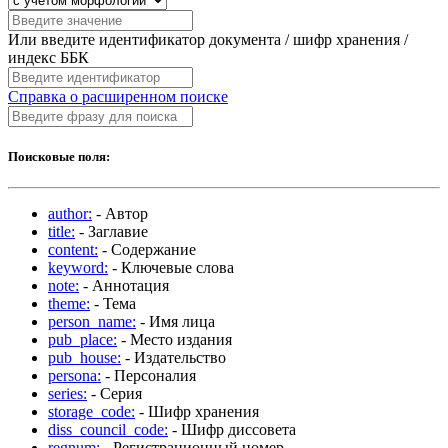
Или введите идентификатор документа / шифр хранения /
индекс ББК
Справка о расширенном поиске
Поисковые поля:
author:
- Автор
title:
- Заглавие
content:
- Содержание
keyword:
- Ключевые слова
note:
- Аннотация
theme:
- Тема
person_name:
- Имя лица
pub_place:
- Место издания
pub_house:
- Издательство
persona:
- Персоналия
series:
- Серия
storage_code:
- Шифр хранения
diss_council_code:
- Шифр диссовета
regnum:
- Регистрационный номер