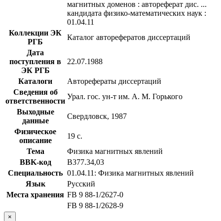
магнитных доменов : автореферат дис. ...
кандидата физико-математических наук :
01.04.11
Коллекции ЭК
Каталог авторефератов диссертаций
РГБ
Дата
поступления в
22.07.1988
ЭК РГБ
Каталоги
Авторефераты диссертаций
Сведения об
Урал. гос. ун-т им. А. М. Горького
ответственности
Выходные
Свердловск, 1987
данные
Физическое
19 с.
описание
Тема
Физика магнитных явлений
BBK-код
В377.34,03
Специальность
01.04.11: Физика магнитных явлений
Язык
Русский
Места хранения
FB 9 88-1/2627-0
FB 9 88-1/2628-9
×