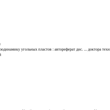
ч
динамику угольных пластов : автореферат дис. ... доктора техни
й