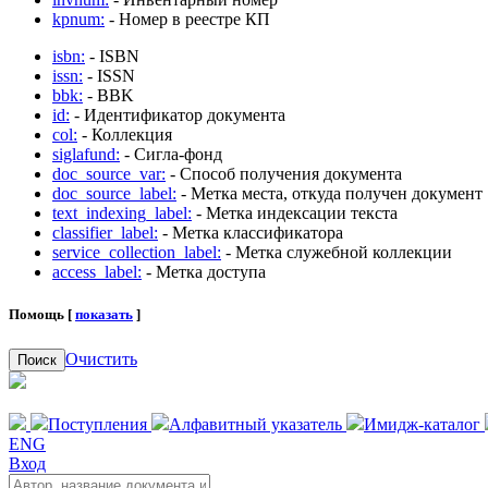
kpnum:
- Номер в реестре КП
isbn:
- ISBN
issn:
- ISSN
bbk:
- BBK
id:
- Идентификатор документа
col:
- Коллекция
siglafund:
- Сигла-фонд
doc_source_var:
- Способ получения документа
doc_source_label:
- Метка места, откуда получен документ
text_indexing_label:
- Метка индексации текста
classifier_label:
- Метка классификатора
service_collection_label:
- Метка служебной коллекции
access_label:
- Метка доступа
Помощь [
показать
]
Очистить
Поиск
Поступления
Алфавитный указатель
Имидж-каталог
ENG
Вход