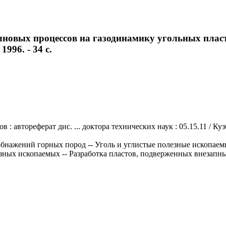
новых процессов на газодинамику угольных пластов
1996. - 34 с.
автореферат дис. ... доктора технических наук : 05.15.11 / Кузба
 обнажений горных пород -- Уголь и углистые полезные ископае
езных ископаемых -- Разработка пластов, подверженных внезапны