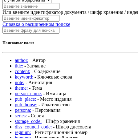
Или введите идентификатор документа / шифр хранения / инд
Справка о расширенном поиске
Поисковые поля:
author:
- Автор
title:
- Заглавие
content:
- Содержание
keyword:
- Ключевые слова
note:
- Аннотация
theme:
- Тема
person_name:
- Имя лица
pub_place:
- Место издания
pub_house:
- Издательство
persona:
- Персоналия
series:
- Серия
storage_code:
- Шифр хранения
diss_council_code:
- Шифр диссовета
regnum:
- Регистрационный номер
invnum:
- Инвентарный номер