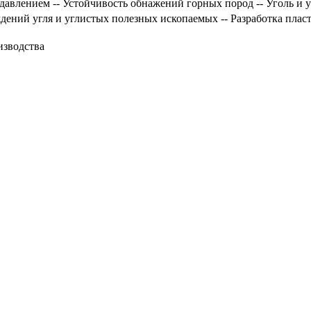
 давлением -- Устойчивость обнажений горных пород -- Уголь и
ждений угля и углистых полезных ископаемых -- Разработка пла
изводства