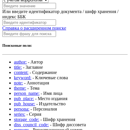
Или введите идентификатор документа / шифр хранения /
индекс ББК
Справка о расширенном поиске
Поисковые поля:
author:
- Автор
title:
- Заглавие
content:
- Содержание
keyword:
- Ключевые слова
note:
- Аннотация
theme:
- Тема
person_name:
- Имя лица
pub_place:
- Место издания
pub_house:
- Издательство
persona:
- Персоналия
series:
- Серия
storage_code:
- Шифр хранения
diss_council_code:
- Шифр диссовета
regnum:
- Регистрационный номер