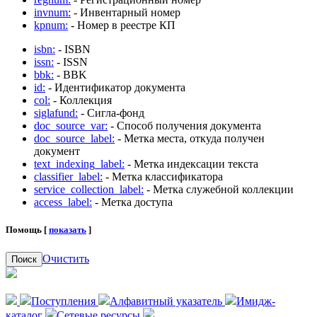
invnum:
- Инвентарный номер
kpnum:
- Номер в реестре КП
isbn:
- ISBN
issn:
- ISSN
bbk:
- BBK
id:
- Идентификатор документа
col:
- Коллекция
siglafund:
- Сигла-фонд
doc_source_var:
- Способ получения документа
doc_source_label:
- Метка места, откуда получен
документ
text_indexing_label:
- Метка индексации текста
classifier_label:
- Метка классификатора
service_collection_label:
- Метка служебной коллекции
access_label:
- Метка доступа
Помощь [
показать
]
Очистить
Поиск
Поступления
Алфавитный указатель
Имидж-
каталог
Сетевые ресурсы