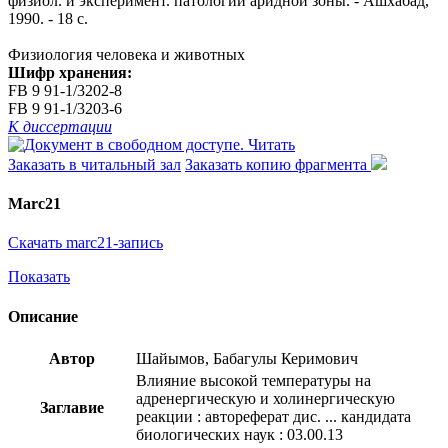
физиол. и эксперимент. патологии аридной зоны. - Ашхабад,
1990. - 18 с.
Физиология человека и животных
Шифр хранения:
FB 9 91-1/3202-8
FB 9 91-1/3203-6
К диссертации
Читать
Заказать в читальный зал
Заказать копию фрагмента
Marc21
Скачать marc21-запись
Показать
Описание
Автор
Шайымов, Бабагулы Керимович
Влияние высокой температуры на
адренергическую и холинергическую
Заглавие
реакции : автореферат дис. ... кандидата
биологических наук : 03.00.13