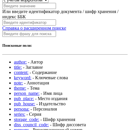
Или введите идентификатор документа / шифр хранения /
индекс ББК
Справка о расширенном поиске
Поисковые поля:
author:
- Автор
title:
- Заглавие
content:
- Содержание
keyword:
- Ключевые слова
note:
- Аннотация
theme:
- Тема
person_name:
- Имя лица
pub_place:
- Место издания
pub_house:
- Издательство
persona:
- Персоналия
series:
- Серия
storage_code:
- Шифр хранения
diss_council_code:
- Шифр диссовета
regnum:
- Регистрационный номер