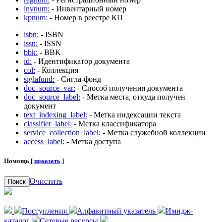
invnum:
- Инвентарный номер
kpnum:
- Номер в реестре КП
isbn:
- ISBN
issn:
- ISSN
bbk:
- BBK
id:
- Идентификатор документа
col:
- Коллекция
siglafund:
- Сигла-фонд
doc_source_var:
- Способ получения документа
doc_source_label:
- Метка места, откуда получен
документ
text_indexing_label:
- Метка индексации текста
classifier_label:
- Метка классификатора
service_collection_label:
- Метка служебной коллекции
access_label:
- Метка доступа
Помощь [
показать
]
Очистить
Поиск
Поступления
Алфавитный указатель
Имидж-
каталог
Сетевые ресурсы