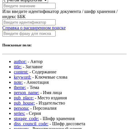
Или введите идентификатор документа / шифр хранения /
индекс ББК
Справка о расширенном поиске
Поисковые поля:
author:
- Автор
title:
- Заглавие
content:
- Содержание
keyword:
- Ключевые слова
note:
- Аннотация
theme:
- Тема
person_name:
- Имя лица
pub_place:
- Место издания
pub_house:
- Издательство
persona:
- Персоналия
series:
- Серия
storage_code:
- Шифр хранения
diss_council_code:
- Шифр диссовета
regnum:
- Регистрационный номер