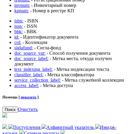
invnum:
- Инвентарный номер
kpnum:
- Номер в реестре КП
isbn:
- ISBN
issn:
- ISSN
bbk:
- BBK
id:
- Идентификатор документа
col:
- Коллекция
siglafund:
- Сигла-фонд
doc_source_var:
- Способ получения документа
doc_source_label:
- Метка места, откуда получен
документ
text_indexing_label:
- Метка индексации текста
classifier_label:
- Метка классификатора
service_collection_label:
- Метка служебной коллекции
access_label:
- Метка доступа
Помощь [
показать
]
Очистить
Поиск
Поступления
Алфавитный указатель
Имидж-
каталог
Сетевые ресурсы