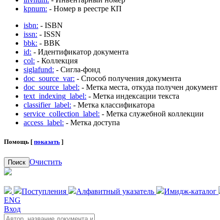
kpnum:
- Номер в реестре КП
isbn:
- ISBN
issn:
- ISSN
bbk:
- BBK
id:
- Идентификатор документа
col:
- Коллекция
siglafund:
- Сигла-фонд
doc_source_var:
- Способ получения документа
doc_source_label:
- Метка места, откуда получен документ
text_indexing_label:
- Метка индексации текста
classifier_label:
- Метка классификатора
service_collection_label:
- Метка служебной коллекции
access_label:
- Метка доступа
Помощь [
показать
]
Очистить
Поиск
Поступления
Алфавитный указатель
Имидж-каталог
ENG
Вход