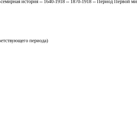
семирная история -- 1640-1918 -- 1870-1918 -- Период Первой м
тветствующего периода)