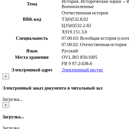
История. Исторические науки -- В
Тема
Военнопленные
Отечественная история
BBK-код
Т3(0)532.8,02
Ц35(0)532.2-82
Х919.151.3,0
Специальность
07.00.03: Всеобщая история (соо
07.00.02: Отечественная история
Язык
Русский
Места хранения
OVL ВО 856/1005
FB 9 97-2/438-6
Электронный адрес
Электронный ресурс
×
Электронный заказ документа в читальный зал
Загрузка...
×
Загрузка...
Загрузка...