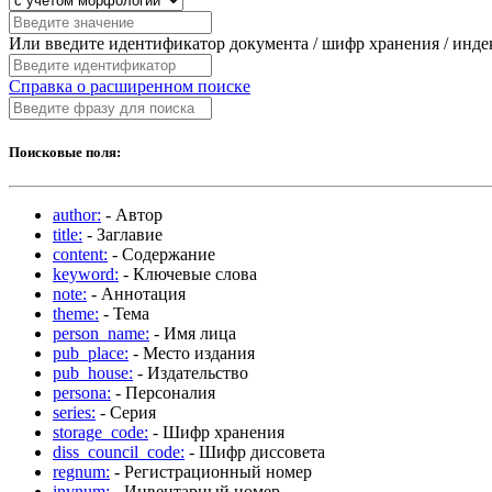
Или введите идентификатор документа / шифр хранения / инд
Справка о расширенном поиске
Поисковые поля:
author:
- Автор
title:
- Заглавие
content:
- Содержание
keyword:
- Ключевые слова
note:
- Аннотация
theme:
- Тема
person_name:
- Имя лица
pub_place:
- Место издания
pub_house:
- Издательство
persona:
- Персоналия
series:
- Серия
storage_code:
- Шифр хранения
diss_council_code:
- Шифр диссовета
regnum:
- Регистрационный номер
invnum:
- Инвентарный номер