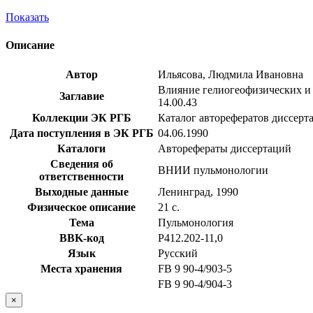
Показать
Описание
Автор
Ильясова, Людмила Ивановна
Влияние гелиогеофизических и м
Заглавие
14.00.43
Коллекции ЭК РГБ
Каталог авторефератов диссерт
Дата поступления в ЭК РГБ
04.06.1990
Каталоги
Авторефераты диссертаций
Сведения об
ВНИИ пульмонологии
ответственности
Выходные данные
Ленинград, 1990
Физическое описание
21 с.
Тема
Пульмонология
BBK-код
Р412.202-11,0
Язык
Русский
Места хранения
FB 9 90-4/903-5
FB 9 90-4/904-3
×