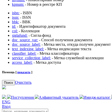
kpnum:
- Номер в реестре КП
isbn:
- ISBN
issn:
- ISSN
bbk:
- BBK
id:
- Идентификатор документа
col:
- Коллекция
siglafund:
- Сигла-фонд
doc_source_var:
- Способ получения документа
doc_source_label:
- Метка места, откуда получен документ
text_indexing_label:
- Метка индексации текста
classifier_label:
- Метка классификатора
service_collection_label:
- Метка служебной коллекции
access_label:
- Метка доступа
Помощь [
показать
]
Очистить
Поиск
Поступления
Алфавитный указатель
Имидж-каталог
ENG
Вход