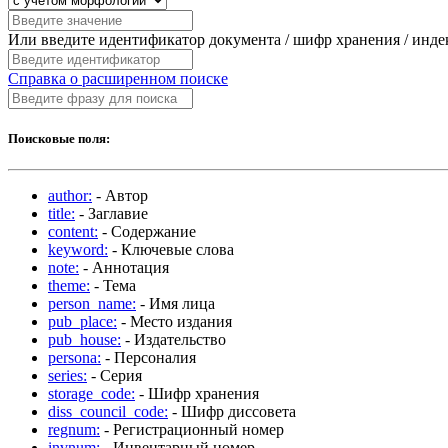
Или введите идентификатор документа / шифр хранения / инд
Справка о расширенном поиске
Поисковые поля:
author:
- Автор
title:
- Заглавие
content:
- Содержание
keyword:
- Ключевые слова
note:
- Аннотация
theme:
- Тема
person_name:
- Имя лица
pub_place:
- Место издания
pub_house:
- Издательство
persona:
- Персоналия
series:
- Серия
storage_code:
- Шифр хранения
diss_council_code:
- Шифр диссовета
regnum:
- Регистрационный номер
invnum:
- Инвентарный номер