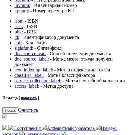
invnum:
- Инвентарный номер
kpnum:
- Номер в реестре КП
isbn:
- ISBN
issn:
- ISSN
bbk:
- BBK
id:
- Идентификатор документа
col:
- Коллекция
siglafund:
- Сигла-фонд
doc_source_var:
- Способ получения документа
doc_source_label:
- Метка места, откуда получен
документ
text_indexing_label:
- Метка индексации текста
classifier_label:
- Метка классификатора
service_collection_label:
- Метка служебной коллекции
access_label:
- Метка доступа
Помощь [
показать
]
Очистить
Поиск
Поступления
Алфавитный указатель
Имидж-
каталог
Сетевые ресурсы