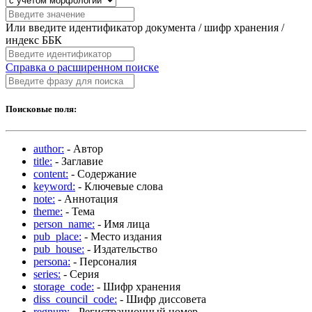
Или введите идентификатор документа / шифр хранения /
индекс ББК
Справка о расширенном поиске
Поисковые поля:
author:
- Автор
title:
- Заглавие
content:
- Содержание
keyword:
- Ключевые слова
note:
- Аннотация
theme:
- Тема
person_name:
- Имя лица
pub_place:
- Место издания
pub_house:
- Издательство
persona:
- Персоналия
series:
- Серия
storage_code:
- Шифр хранения
diss_council_code:
- Шифр диссовета
regnum:
- Регистрационный номер