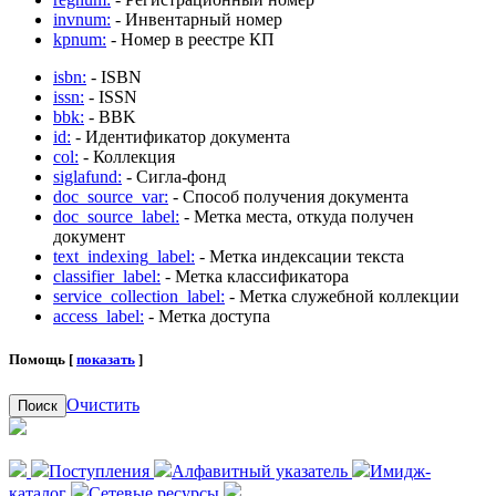
invnum:
- Инвентарный номер
kpnum:
- Номер в реестре КП
isbn:
- ISBN
issn:
- ISSN
bbk:
- BBK
id:
- Идентификатор документа
col:
- Коллекция
siglafund:
- Сигла-фонд
doc_source_var:
- Способ получения документа
doc_source_label:
- Метка места, откуда получен
документ
text_indexing_label:
- Метка индексации текста
classifier_label:
- Метка классификатора
service_collection_label:
- Метка служебной коллекции
access_label:
- Метка доступа
Помощь [
показать
]
Очистить
Поиск
Поступления
Алфавитный указатель
Имидж-
каталог
Сетевые ресурсы