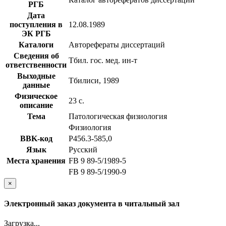
РГБ
Дата
поступления в
12.08.1989
ЭК РГБ
Каталоги
Авторефераты диссертаций
Сведения об
Тбил. гос. мед. ин-т
ответственности
Выходные
Тбилиси, 1989
данные
Физическое
23 с.
описание
Тема
Патологическая физиология
Физиология
BBK-код
Р456.3-585,0
Язык
Русский
Места хранения
FB 9 89-5/1989-5
FB 9 89-5/1990-9
×
Электронный заказ документа в читальный зал
Загрузка...