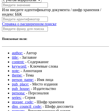
Или введите идентификатор документа / шифр хранения /
индекс ББК
Справка о расширенном поиске
Поисковые поля:
author:
- Автор
title:
- Заглавие
content:
- Содержание
keyword:
- Ключевые слова
note:
- Аннотация
theme:
- Тема
person_name:
- Имя лица
pub_place:
- Место издания
pub_house:
- Издательство
persona:
- Персоналия
series:
- Серия
storage_code:
- Шифр хранения
diss_council_code:
- Шифр диссовета
regnum:
- Регистрационный номер