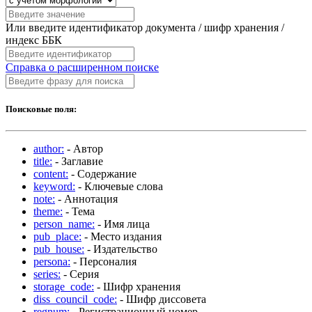
Или введите идентификатор документа / шифр хранения /
индекс ББК
Справка о расширенном поиске
Поисковые поля:
author:
- Автор
title:
- Заглавие
content:
- Содержание
keyword:
- Ключевые слова
note:
- Аннотация
theme:
- Тема
person_name:
- Имя лица
pub_place:
- Место издания
pub_house:
- Издательство
persona:
- Персоналия
series:
- Серия
storage_code:
- Шифр хранения
diss_council_code:
- Шифр диссовета
regnum:
- Регистрационный номер