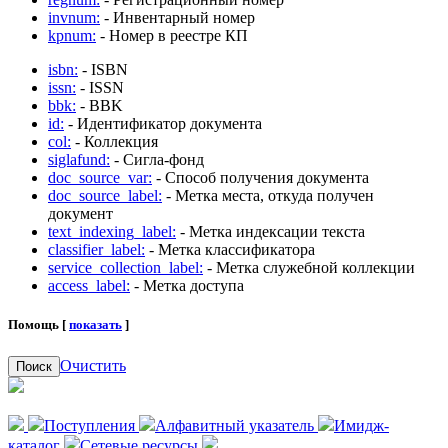
invnum:
- Инвентарный номер
kpnum:
- Номер в реестре КП
isbn:
- ISBN
issn:
- ISSN
bbk:
- BBK
id:
- Идентификатор документа
col:
- Коллекция
siglafund:
- Сигла-фонд
doc_source_var:
- Способ получения документа
doc_source_label:
- Метка места, откуда получен
документ
text_indexing_label:
- Метка индексации текста
classifier_label:
- Метка классификатора
service_collection_label:
- Метка служебной коллекции
access_label:
- Метка доступа
Помощь [
показать
]
Очистить
Поиск
Поступления
Алфавитный указатель
Имидж-
каталог
Сетевые ресурсы