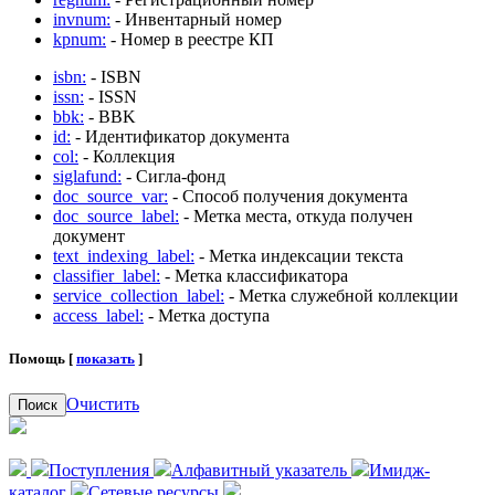
invnum:
- Инвентарный номер
kpnum:
- Номер в реестре КП
isbn:
- ISBN
issn:
- ISSN
bbk:
- BBK
id:
- Идентификатор документа
col:
- Коллекция
siglafund:
- Сигла-фонд
doc_source_var:
- Способ получения документа
doc_source_label:
- Метка места, откуда получен
документ
text_indexing_label:
- Метка индексации текста
classifier_label:
- Метка классификатора
service_collection_label:
- Метка служебной коллекции
access_label:
- Метка доступа
Помощь [
показать
]
Очистить
Поиск
Поступления
Алфавитный указатель
Имидж-
каталог
Сетевые ресурсы