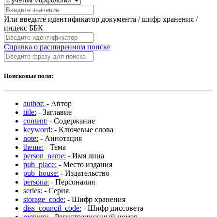
Или введите идентификатор документа / шифр хранения /
индекс ББК
Справка о расширенном поиске
Поисковые поля:
author:
- Автор
title:
- Заглавие
content:
- Содержание
keyword:
- Ключевые слова
note:
- Аннотация
theme:
- Тема
person_name:
- Имя лица
pub_place:
- Место издания
pub_house:
- Издательство
persona:
- Персоналия
series:
- Серия
storage_code:
- Шифр хранения
diss_council_code:
- Шифр диссовета
regnum:
- Регистрационный номер