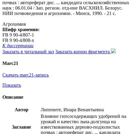
почвах : автореферат дис. ... кандидата сельскохозяйственных
наук : 06.01.04 / Зап. регион. отд-ние ВАСХНИЛ. Белорус.
НИИ почвоведения и агрохимии. - Минск, 1990. - 21 с.
Агрохимия
Шифр хранения:
FB 9 90-4/807-1
FB 9 90-4/808-x
К диссертации
Заказать в читальный зал
Заказать копию фрагмента
Marc21
Скачать marc21-запись
Показать
Описание
Автор
Липените, Инара Венантьевна
Влияние гипсосодержащих удобрений на
урожай и качество льна-долгунца на
Заглавие
известкованных дерново-подзолистых
почвах : автореферат дис. ... кандидата