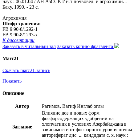
наук : 06.01.04 / АН АзССР. Ин-т почвовед. и агрохимии. -
Баку, 1990. - 23 с.
Агрохимия
Шифр хранения:
FB 9 90-8/1292-1
FB 9 90-8/1293-x
К диссертации
Заказать в читальный зал
Заказать копию фрагмента
Marc21
Скачать marc21-запись
Показать
Описание
Автор
Рагимов, Вагиф Инглаб оглы
Влияние доз и новых форм
фосфорсодержащих удобрений на
хлопчатник в условиях Азербайджана в
Заглавие
зависимости от фосфорного уровня почвы :
автореферат дис. ... кандидата с. х. наук :