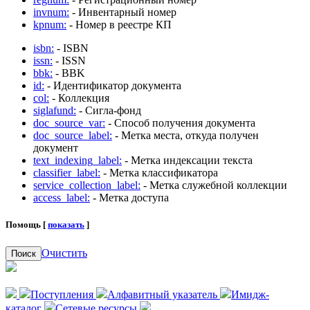
invnum:
- Инвентарный номер
kpnum:
- Номер в реестре КП
isbn:
- ISBN
issn:
- ISSN
bbk:
- BBK
id:
- Идентификатор документа
col:
- Коллекция
siglafund:
- Сигла-фонд
doc_source_var:
- Способ получения документа
doc_source_label:
- Метка места, откуда получен
документ
text_indexing_label:
- Метка индексации текста
classifier_label:
- Метка классификатора
service_collection_label:
- Метка служебной коллекции
access_label:
- Метка доступа
Помощь [
показать
]
Очистить
Поиск
Поступления
Алфавитный указатель
Имидж-
каталог
Сетевые ресурсы