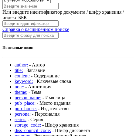
Или введите идентификатор документа / шифр хранения /
индекс ББК
Справка о расширенном поиске
Поисковые поля:
author:
- Автор
title:
- Заглавие
content:
- Содержание
keyword:
- Ключевые слова
note:
- Аннотация
theme:
- Тема
person_name:
- Имя лица
pub_place:
- Место издания
pub_house:
- Издательство
persona:
- Персоналия
series:
- Серия
storage_code:
- Шифр хранения
diss_council_code:
- Шифр диссовета
regnum:
- Регистрационный номер