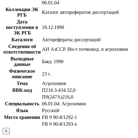
06.01.04
Коллекции ЭК
Каталог авторефератов диссертаций
РГБ
Дата
поступления в
18.12.1990
ЭК РГБ
Каталоги
Авторефераты диссертаций
Сведения об
АН АзССР. Ин-т почвовед. и агрохимии
ответственности
Выходные
Баку, 1990
данные
Физическое
23 с.
описание
Тема
Агрохимия
BBK-код
П216.3-434.32,0
П9(247А)216,0
Специальность
06.01.04: Агрохимия
Язык
Русский
Места хранения
FB 9 90-8/1292-1
FB 9 90-8/1293-x
×