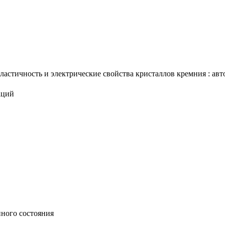
стичность и электрические свойства кристаллов кремния : автор
аций
нного состояния