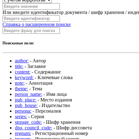
Или введите идентификатор документа / шифр хранения / инд
Справка о расширенном поиске
Поисковые поля:
author:
- Автор
title:
- Заглавие
content:
- Содержание
keyword:
- Ключевые слова
note:
- Аннотация
theme:
- Тема
person_name:
- Имя лица
pub_place:
- Место издания
pub_house:
- Издательство
persona:
- Персоналия
series:
- Серия
storage_code:
- Шифр хранения
diss_council_code:
- Шифр диссовета
regnum:
- Регистрационный номер
invnum:
- Инвентарный номер