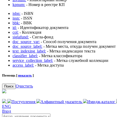
kpnum:
- Номер в реестре КП
isbn:
- ISBN
issn:
- ISSN
bbk:
- BBK
id:
- Идентификатор документа
col:
- Коллекция
siglafund:
- Сигла-фонд
doc_source_var:
- Способ получения документа
doc_source_label:
- Метка места, откуда получен документ
text_indexing_label:
- Метка индексации текста
classifier_label:
- Метка классификатора
service_collection_label:
- Метка служебной коллекции
access_label:
- Метка доступа
Помощь [
показать
]
Очистить
Поиск
Поступления
Алфавитный указатель
Имидж-каталог
ENG
Вход