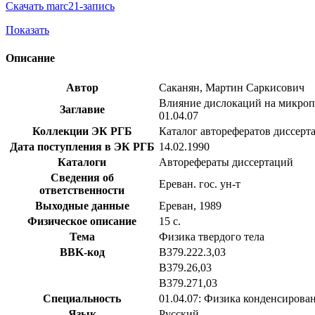
Скачать marc21-запись
Показать
Описание
Автор
Саканян, Мартин Саркисович
Влияние дислокаций на микропла
Заглавие
01.04.07
Коллекции ЭК РГБ
Каталог авторефератов диссерт
Дата поступления в ЭК РГБ
14.02.1990
Каталоги
Авторефераты диссертаций
Сведения об
Ереван. гос. ун-т
ответственности
Выходные данные
Ереван, 1989
Физическое описание
15 с.
Тема
Физика твердого тела
BBK-код
В379.222.3,03
В379.26,03
В379.271,03
Специальность
01.04.07: Физика конденсирова
Язык
Русский