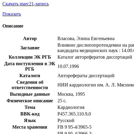
Скачать marc21-запись
Показать
Описание
Автор
Власова, Элина Евгеньевна
Влияние дислипопротеидемии на ран
Заглавие
кандидата медицинских наук : 14.00.
Коллекции ЭК РГБ
Каталог авторефератов диссертаций
Дата поступления в ЭК
10.07.1996
РГБ
Каталоги
Авторефераты диссертаций
Сведения об
НИИ кардиологии им. А. Л. Мясник
ответственности
Выходные данные
Москва, 1995
Физическое описание
25 с.
Тема
Кардиология
BBK-код
Р457.365.110.9,0
Язык
Русский
Места хранения
FB 9 95-4/3965-5
FB 9 95-4/3966-3