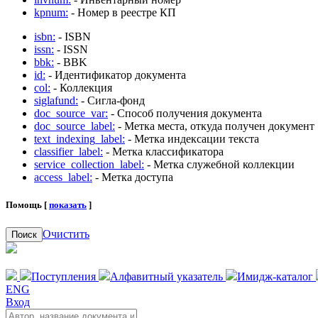
kpnum:
- Номер в реестре КП
isbn:
- ISBN
issn:
- ISSN
bbk:
- BBK
id:
- Идентификатор документа
col:
- Коллекция
siglafund:
- Сигла-фонд
doc_source_var:
- Способ получения документа
doc_source_label:
- Метка места, откуда получен документ
text_indexing_label:
- Метка индексации текста
classifier_label:
- Метка классификатора
service_collection_label:
- Метка служебной коллекции
access_label:
- Метка доступа
Помощь [
показать
]
Очистить
Поиск
Поступления
Алфавитный указатель
Имидж-каталог
ENG
Вход