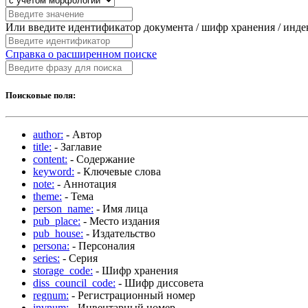
Или введите идентификатор документа / шифр хранения / инд
Справка о расширенном поиске
Поисковые поля:
author:
- Автор
title:
- Заглавие
content:
- Содержание
keyword:
- Ключевые слова
note:
- Аннотация
theme:
- Тема
person_name:
- Имя лица
pub_place:
- Место издания
pub_house:
- Издательство
persona:
- Персоналия
series:
- Серия
storage_code:
- Шифр хранения
diss_council_code:
- Шифр диссовета
regnum:
- Регистрационный номер
invnum:
- Инвентарный номер