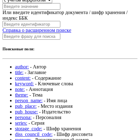
Или введите идентификатор документа / шифр хранения /
индекс ББК
Справка о расширенном поиске
Поисковые поля:
author:
- Автор
title:
- Заглавие
content:
- Содержание
keyword:
- Ключевые слова
note:
- Аннотация
theme:
- Тема
person_name:
- Имя лица
pub_place:
- Место издания
pub_house:
- Издательство
persona:
- Персоналия
series:
- Серия
storage_code:
- Шифр хранения
diss_council_code:
- Шифр диссовета
regnum:
- Регистрационный номер