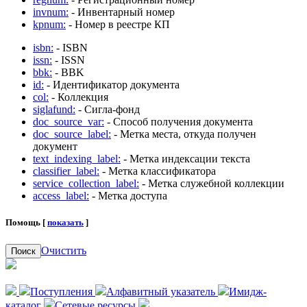
invnum:
- Инвентарный номер
kpnum:
- Номер в реестре КП
isbn:
- ISBN
issn:
- ISSN
bbk:
- BBK
id:
- Идентификатор документа
col:
- Коллекция
siglafund:
- Сигла-фонд
doc_source_var:
- Способ получения документа
doc_source_label:
- Метка места, откуда получен
документ
text_indexing_label:
- Метка индексации текста
classifier_label:
- Метка классификатора
service_collection_label:
- Метка служебной коллекции
access_label:
- Метка доступа
Помощь [
показать
]
Очистить
Поиск
Поступления
Алфавитный указатель
Имидж-
каталог
Сетевые ресурсы