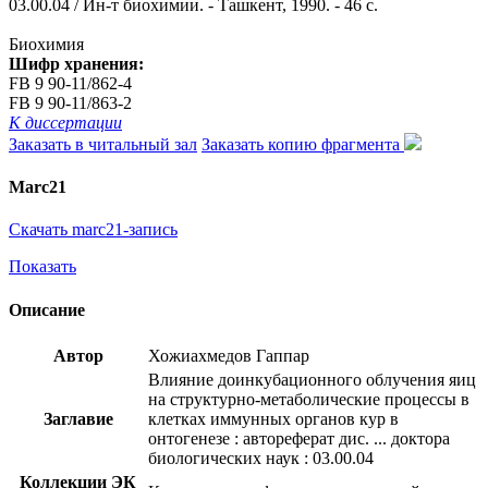
03.00.04 / Ин-т биохимии. - Ташкент, 1990. - 46 с.
Биохимия
Шифр хранения:
FB 9 90-11/862-4
FB 9 90-11/863-2
К диссертации
Заказать в читальный зал
Заказать копию фрагмента
Marc21
Скачать marc21-запись
Показать
Описание
Автор
Хожиахмедов Гаппар
Влияние доинкубационного облучения яиц
на структурно-метаболические процессы в
Заглавие
клетках иммунных органов кур в
онтогенезе : автореферат дис. ... доктора
биологических наук : 03.00.04
Коллекции ЭК