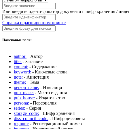
Или введите идентификатор документа / шифр хранения / инд
Справка о расширенном поиске
Поисковые поля:
author:
- Автор
title:
- Заглавие
content:
- Содержание
keyword:
- Ключевые слова
note:
- Аннотация
theme:
- Тема
person_name:
- Имя лица
pub_place:
- Место издания
pub_house:
- Издательство
persona:
- Персоналия
series:
- Серия
storage_code:
- Шифр хранения
diss_council_code:
- Шифр диссовета
regnum:
- Регистрационный номер
invnum:
- Инвентарный номер