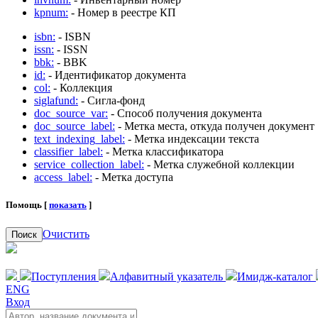
kpnum:
- Номер в реестре КП
isbn:
- ISBN
issn:
- ISSN
bbk:
- BBK
id:
- Идентификатор документа
col:
- Коллекция
siglafund:
- Сигла-фонд
doc_source_var:
- Способ получения документа
doc_source_label:
- Метка места, откуда получен документ
text_indexing_label:
- Метка индексации текста
classifier_label:
- Метка классификатора
service_collection_label:
- Метка служебной коллекции
access_label:
- Метка доступа
Помощь [
показать
]
Очистить
Поиск
Поступления
Алфавитный указатель
Имидж-каталог
ENG
Вход