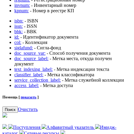
invnum:
- Инвентарный номер
kpnum:
- Номер в реестре КП
isbn:
- ISBN
issn:
- ISSN
bbk:
- BBK
id:
- Идентификатор документа
col:
- Коллекция
siglafund:
- Сигла-фонд
doc_source_var:
- Способ получения документа
doc_source_label:
- Метка места, откуда получен
документ
text_indexing_label:
- Метка индексации текста
classifier_label:
- Метка классификатора
service_collection_label:
- Метка служебной коллекции
access_label:
- Метка доступа
Помощь [
показать
]
Очистить
Поиск
Поступления
Алфавитный указатель
Имидж-
каталог
Сетевые ресурсы