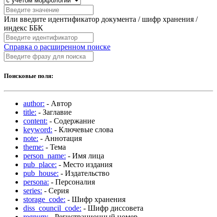
Или введите идентификатор документа / шифр хранения /
индекс ББК
Справка о расширенном поиске
Поисковые поля:
author:
- Автор
title:
- Заглавие
content:
- Содержание
keyword:
- Ключевые слова
note:
- Аннотация
theme:
- Тема
person_name:
- Имя лица
pub_place:
- Место издания
pub_house:
- Издательство
persona:
- Персоналия
series:
- Серия
storage_code:
- Шифр хранения
diss_council_code:
- Шифр диссовета
regnum:
- Регистрационный номер