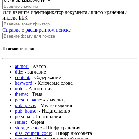
Или введите идентификатор документа / шифр хранения /
индекс ББК
Справка о расширенном поиске
Поисковые поля:
author:
- Автор
title:
- Заглавие
content:
- Содержание
keyword:
- Ключевые слова
note:
- Аннотация
theme:
- Тема
person_name:
- Имя лица
pub_place:
- Место издания
pub_house:
- Издательство
persona:
- Персоналия
series:
- Серия
storage_code:
- Шифр хранения
diss_council_code:
- Шифр диссовета
regnum:
- Регистрационный номер