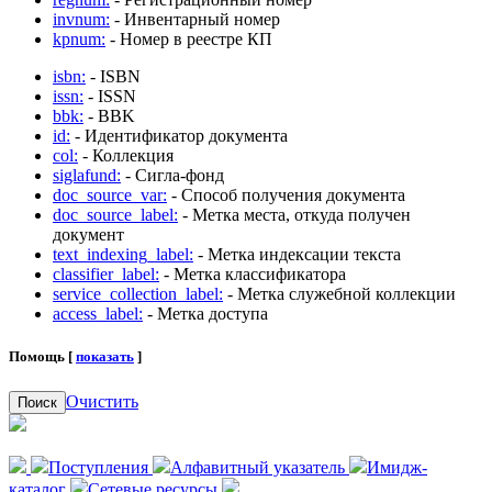
invnum:
- Инвентарный номер
kpnum:
- Номер в реестре КП
isbn:
- ISBN
issn:
- ISSN
bbk:
- BBK
id:
- Идентификатор документа
col:
- Коллекция
siglafund:
- Сигла-фонд
doc_source_var:
- Способ получения документа
doc_source_label:
- Метка места, откуда получен
документ
text_indexing_label:
- Метка индексации текста
classifier_label:
- Метка классификатора
service_collection_label:
- Метка служебной коллекции
access_label:
- Метка доступа
Помощь [
показать
]
Очистить
Поиск
Поступления
Алфавитный указатель
Имидж-
каталог
Сетевые ресурсы