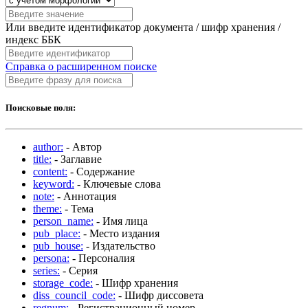
Или введите идентификатор документа / шифр хранения /
индекс ББК
Справка о расширенном поиске
Поисковые поля:
author:
- Автор
title:
- Заглавие
content:
- Содержание
keyword:
- Ключевые слова
note:
- Аннотация
theme:
- Тема
person_name:
- Имя лица
pub_place:
- Место издания
pub_house:
- Издательство
persona:
- Персоналия
series:
- Серия
storage_code:
- Шифр хранения
diss_council_code:
- Шифр диссовета
regnum:
- Регистрационный номер