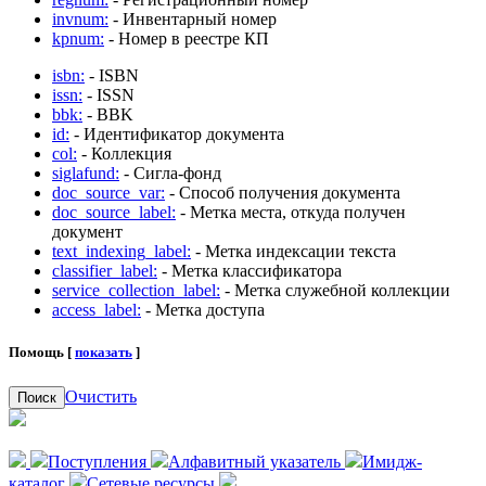
invnum:
- Инвентарный номер
kpnum:
- Номер в реестре КП
isbn:
- ISBN
issn:
- ISSN
bbk:
- BBK
id:
- Идентификатор документа
col:
- Коллекция
siglafund:
- Сигла-фонд
doc_source_var:
- Способ получения документа
doc_source_label:
- Метка места, откуда получен
документ
text_indexing_label:
- Метка индексации текста
classifier_label:
- Метка классификатора
service_collection_label:
- Метка служебной коллекции
access_label:
- Метка доступа
Помощь [
показать
]
Очистить
Поиск
Поступления
Алфавитный указатель
Имидж-
каталог
Сетевые ресурсы