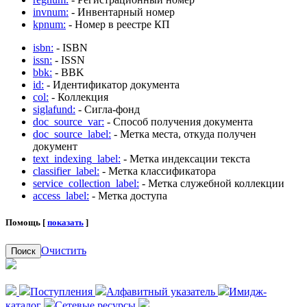
invnum:
- Инвентарный номер
kpnum:
- Номер в реестре КП
isbn:
- ISBN
issn:
- ISSN
bbk:
- BBK
id:
- Идентификатор документа
col:
- Коллекция
siglafund:
- Сигла-фонд
doc_source_var:
- Способ получения документа
doc_source_label:
- Метка места, откуда получен
документ
text_indexing_label:
- Метка индексации текста
classifier_label:
- Метка классификатора
service_collection_label:
- Метка служебной коллекции
access_label:
- Метка доступа
Помощь [
показать
]
Очистить
Поиск
Поступления
Алфавитный указатель
Имидж-
каталог
Сетевые ресурсы