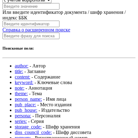
Или введите идентификатор документа / шифр хранения /
индекс ББК
Справка о расширенном поиске
Поисковые поля:
author:
- Автор
title:
- Заглавие
content:
- Содержание
keyword:
- Ключевые слова
note:
- Аннотация
theme:
- Тема
person_name:
- Имя лица
pub_place:
- Место издания
pub_house:
- Издательство
persona:
- Персоналия
series:
- Серия
storage_code:
- Шифр хранения
diss_council_code:
- Шифр диссовета
regnum:
- Регистрационный номер