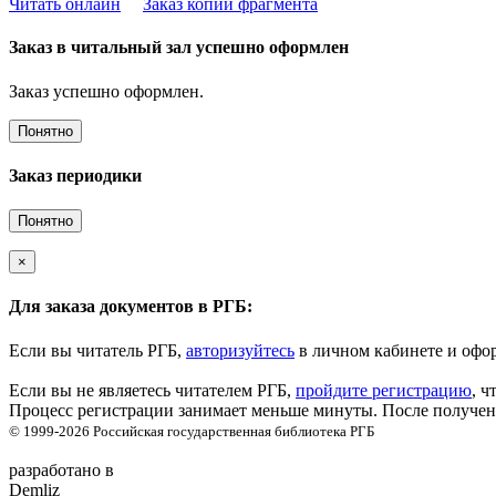
Читать онлайн
Заказ копии фрагмента
Заказ в читальный зал успешно оформлен
Заказ успешно оформлен.
Понятно
Заказ периодики
Понятно
×
Для заказа документов в РГБ:
Если вы читатель РГБ,
авторизуйтесь
в личном кабинете и офор
Если вы не являетесь читателем РГБ,
пройдите регистрацию
, ч
Процесс регистрации занимает меньше минуты. После получени
© 1999-2026
Российская государственная библиотека
РГБ
разработано в
Demliz