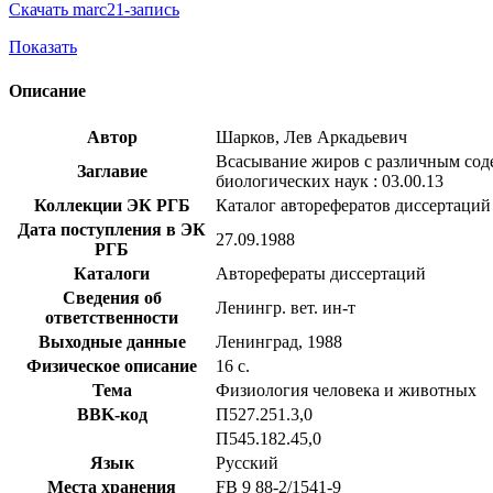
Скачать marc21-запись
Показать
Описание
Автор
Шарков, Лев Аркадьевич
Всасывание жиров с различным соде
Заглавие
биологических наук : 03.00.13
Коллекции ЭК РГБ
Каталог авторефератов диссертаций
Дата поступления в ЭК
27.09.1988
РГБ
Каталоги
Авторефераты диссертаций
Сведения об
Ленингр. вет. ин-т
ответственности
Выходные данные
Ленинград, 1988
Физическое описание
16 с.
Тема
Физиология человека и животных
BBK-код
П527.251.3,0
П545.182.45,0
Язык
Русский
Места хранения
FB 9 88-2/1541-9