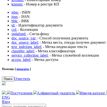
kpnum:
- Номер в реестре КП
isbn:
- ISBN
issn:
- ISSN
bbk:
- BBK
id:
- Идентификатор документа
col:
- Коллекция
siglafund:
- Сигла-фонд
doc_source_var:
- Способ получения документа
doc_source_label:
- Метка места, откуда получен документ
text_indexing_label:
- Метка индексации текста
classifier_label:
- Метка классификатора
service_collection_label:
- Метка служебной коллекции
access_label:
- Метка доступа
Помощь [
показать
]
Очистить
Поиск
Поступления
Алфавитный указатель
Имидж-каталог
ENG
Вход