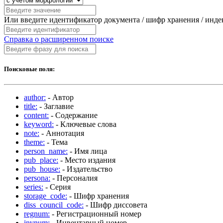
Или введите идентификатор документа / шифр хранения / инд
Справка о расширенном поиске
Поисковые поля:
author:
- Автор
title:
- Заглавие
content:
- Содержание
keyword:
- Ключевые слова
note:
- Аннотация
theme:
- Тема
person_name:
- Имя лица
pub_place:
- Место издания
pub_house:
- Издательство
persona:
- Персоналия
series:
- Серия
storage_code:
- Шифр хранения
diss_council_code:
- Шифр диссовета
regnum:
- Регистрационный номер
invnum:
- Инвентарный номер