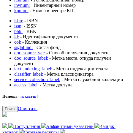
invnum:
- Инвентарный номер
kpnum:
- Номер в реестре КП
isbn:
- ISBN
issn:
- ISSN
bbk:
- BBK
id:
- Идентификатор документа
col:
- Коллекция
siglafund:
- Сигла-фонд
doc_source_var:
- Способ получения документа
doc_source_label:
- Метка места, откуда получен
документ
text_indexing_label:
- Метка индексации текста
classifier_label:
- Метка классификатора
service_collection_label:
- Метка служебной коллекции
access_label:
- Метка доступа
Помощь [
показать
]
Очистить
Поиск
Поступления
Алфавитный указатель
Имидж-
каталог
Сетевые ресурсы