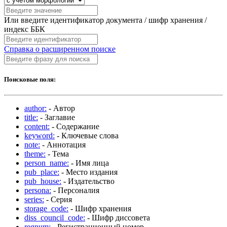
Или введите идентификатор документа / шифр хранения /
индекс ББК
Справка о расширенном поиске
Поисковые поля:
author:
- Автор
title:
- Заглавие
content:
- Содержание
keyword:
- Ключевые слова
note:
- Аннотация
theme:
- Тема
person_name:
- Имя лица
pub_place:
- Место издания
pub_house:
- Издательство
persona:
- Персоналия
series:
- Серия
storage_code:
- Шифр хранения
diss_council_code:
- Шифр диссовета
regnum:
- Регистрационный номер